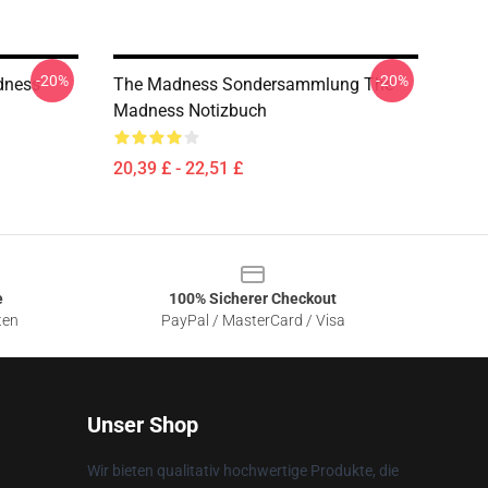
-20%
-20%
dness
The Madness Sondersammlung The
Madness Notizbuch
20,39 £ - 22,51 £
e
100% Sicherer Checkout
ten
PayPal / MasterCard / Visa
Unser Shop
Wir bieten qualitativ hochwertige Produkte, die