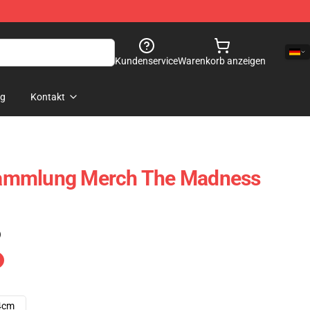
Kundenservice
Warenkorb anzeigen
og
Kontakt
ammlung Merch The Madness
)
4cm