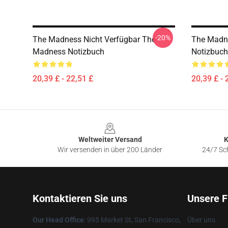
-20%
The Madness Nicht Verfügbar The
The Madn
Madness Notizbuch
Notizbuch
20,39 £ - 22,51 £
20,39 £ - 
Footer
Weltweiter Versand
K
Wir versenden in über 200 Länder
24/7 Sch
Kontaktieren Sie uns
Unsere F
Our Head Office
: 995 Market St, San Francisco,
Über uns