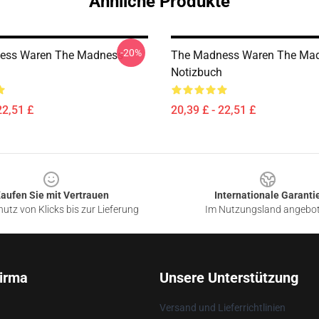
Ähnliche Produkte
-20%
ess Waren The Madness
The Madness Waren The Ma
Notizbuch
22,51 £
20,39 £ - 22,51 £
aufen Sie mit Vertrauen
Internationale Garanti
utz von Klicks bis zur Lieferung
Im Nutzungsland angebo
irma
Unsere Unterstützung
Versand und Lieferrichtlinien