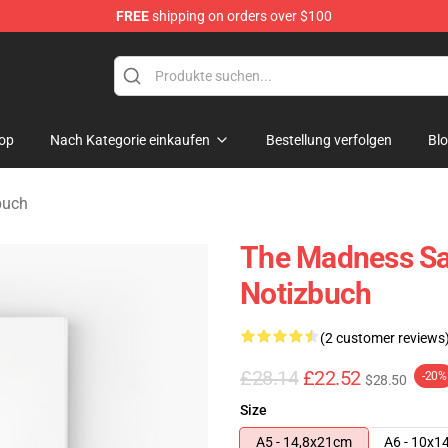
FREE
shipping on orders over $100
e Store
op
Nach Kategorie einkaufen
Bestellung verfolgen
Bl
buch
The Madness S
Notizbuch
(2 customer reviews
£28.14
£22.52
-20%
$28.50
Size
A5 - 14,8x21cm
A6 - 10x1