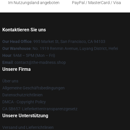
Im Nutzungsland angeboten
PayPal / MasterCard / Visa
Kontaktieren Sie uns
Our Head Office
: 995 Market St, San Francisco, CA 94103
Our Warehouse
: No. 1919 Renmin Avenue, Luyang District, Hefei
Hour
: 9AM – 5PM (Mon – Fri)
Email
: contact@the-madness.shop
Unsere Firma
Über uns
Allgemeine Geschäftsbedingungen
Datenschutzrichtlinien
DMCA - Copyright Policy
CA SB657: Lieferkettentransparenzgesetz
Unsere Unterstützung
Versand und Lieferrichtlinien