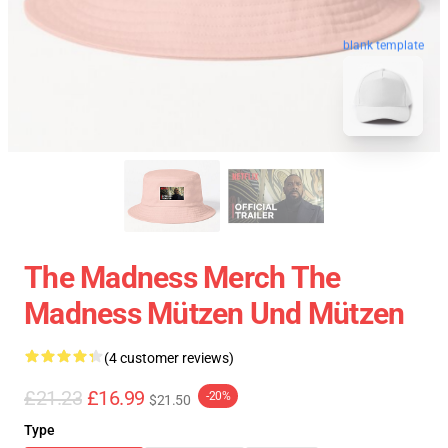
blank template
The Madness Merch The
Madness Mützen Und Mützen
(4 customer reviews)
£21.23
£16.99
-20%
$21.50
Type