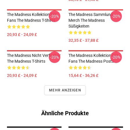
The Madness Kollektion Für
The Madness Sammlung
-20%
-20%
Fans The Madness T-Shirts
Merch The Madness
Süßigkeiten
20,93 £ - 24,09 £
32,35 £ - 37,88 £
The Madness Nicht Verfügbar
The Madness Kollektion Für
-20%
-20%
The Madness T-Shirts
Fans The Madness Posts
20,93 £ - 24,09 £
15,64 £ - 36,26 £
MEHR ANZEIGEN
Ähnliche Produkte