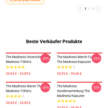
1
/
1
Beste Verkäufer Produkte
The Madness Unterschrift The
The Madness Merch Für Fans
-20%
-20%
Madness T-Shirts
The Madness Kapuzen
20,93 £ - 24,09 £
33,93 £ - 39,46 £
The Madness Waren The
The Madness
-20%
-20%
Madness T-Shirts
Sondersammlung The
Madness Kapuzen
20,93 £ - 24,09 £
33,93 £ - 39,46 £