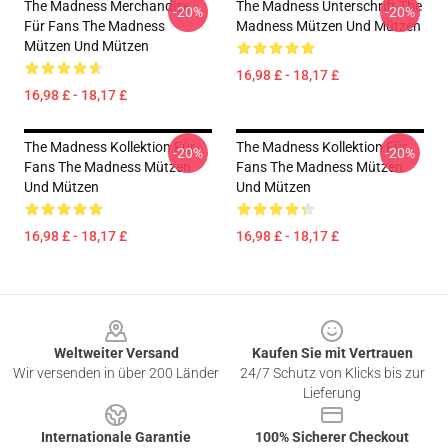
The Madness Merchandise
The Madness Unterschrift The
-20%
-20%
Für Fans The Madness
Madness Mützen Und Mützen
Mützen Und Mützen
16,98 £ - 18,17 £
16,98 £ - 18,17 £
The Madness Kollektion Für
The Madness Kollektion Für
-20%
-20%
Fans The Madness Mützen
Fans The Madness Mützen
Und Mützen
Und Mützen
16,98 £ - 18,17 £
16,98 £ - 18,17 £
Footer
Weltweiter Versand
Kaufen Sie mit Vertrauen
Wir versenden in über 200 Länder
24/7 Schutz von Klicks bis zur
Lieferung
Internationale Garantie
100% Sicherer Checkout