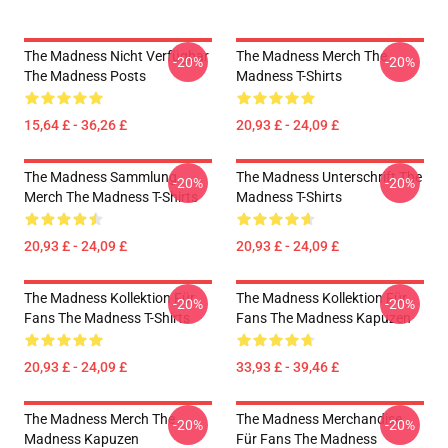
The Madness Nicht Verfügbar
The Madness Merch The
-20%
-20%
The Madness Posts
Madness T-Shirts
15,64 £ - 36,26 £
20,93 £ - 24,09 £
The Madness Sammlung
The Madness Unterschrift The
-20%
-20%
Merch The Madness T-Shirts
Madness T-Shirts
20,93 £ - 24,09 £
20,93 £ - 24,09 £
The Madness Kollektion Für
The Madness Kollektion Für
-20%
-20%
Fans The Madness T-Shirts
Fans The Madness Kapuzen
20,93 £ - 24,09 £
33,93 £ - 39,46 £
The Madness Merch The
The Madness Merchandise
-20%
-20%
Madness Kapuzen
Für Fans The Madness