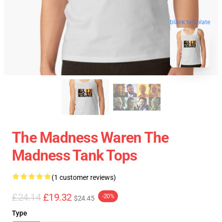
blank template
The Madness Waren The
Madness Tank Tops
(1 customer reviews)
£24.14
£19.32
-20%
$24.45
Type