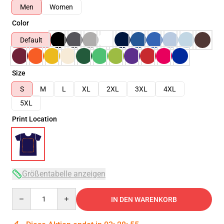
Men
Women
Color
Default
Size
S
M
L
XL
2XL
3XL
4XL
5XL
Print Location
Größentabelle anzeigen
Quantity
IN DEN WARENKORB