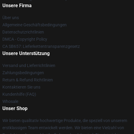
Unsere Firma
Über uns
Allgemeine Geschäftsbedingungen
Datenschutzrichtlinien
DMCA - Copyright Policy
CA SB657: Lieferkettentransparenzgesetz
Unsere Unterstützung
Versand und Lieferrichtlinien
Zahlungsbedingungen
Return & Refund Richtlinien
Kontaktieren Sie uns
Kundenhilfe (FAQ)
Whosale
Unser Shop
Wir bieten qualitativ hochwertige Produkte, die speziell von unserem
erstklassigen Team entwickelt werden. Wir bieten eine Vielzahl von