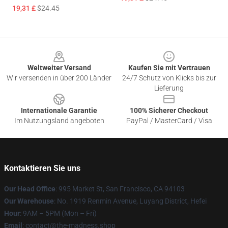
19,31 £
$24.45
Footer
Weltweiter Versand
Kaufen Sie mit Vertrauen
Wir versenden in über 200 Länder
24/7 Schutz von Klicks bis zur
Lieferung
Internationale Garantie
100% Sicherer Checkout
Im Nutzungsland angeboten
PayPal / MasterCard / Visa
Kontaktieren Sie uns
Our Head Office
: 995 Market St, San Francisco, CA 94103
Our Warehouse
: No. 1919 Renmin Avenue, Luyang District, Hefei
Hour
: 9AM – 5PM (Mon – Fri)
Email
: contact@the-madness.shop