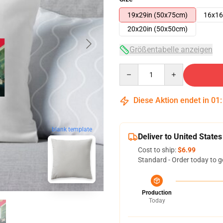
19x29in (50x75cm)
16x16
20x20in (50x50cm)
Größentabelle anzeigen
Quantity
Diese Aktion endet in
01
blank template
Deliver to United States
Cost to ship:
$6.99
Standard - Order today to g
Production
Today