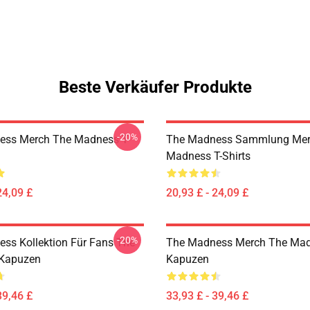
Beste Verkäufer Produkte
-20%
ess Merch The Madness T-
The Madness Sammlung Mer
Madness T-Shirts
24,09 £
20,93 £ - 24,09 £
-20%
ss Kollektion Für Fans The
The Madness Merch The Ma
Kapuzen
Kapuzen
39,46 £
33,93 £ - 39,46 £