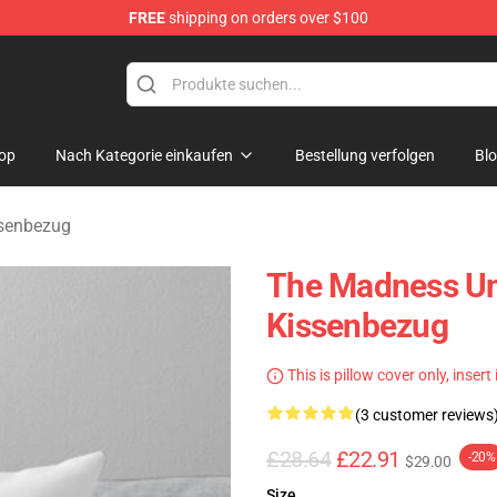
FREE
shipping on orders over $100
e Store
op
Nach Kategorie einkaufen
Bestellung verfolgen
Bl
senbezug
The Madness Un
Kissenbezug
This is pillow cover only, insert
(3 customer reviews
£28.64
£22.91
-20%
$29.00
Size