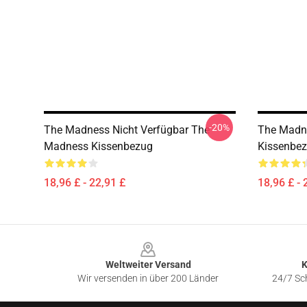
-20%
The Madness Nicht Verfügbar The
The Madn
Madness Kissenbezug
Kissenbe
18,96 £ - 22,91 £
18,96 £ - 
Footer
Weltweiter Versand
K
Wir versenden in über 200 Länder
24/7 Sch