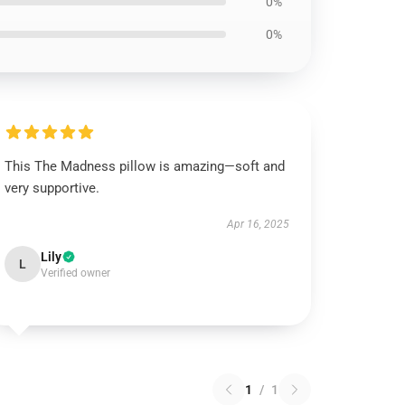
0%
0%
This The Madness pillow is amazing—soft and
very supportive.
Apr 16, 2025
Lily
L
Verified owner
1
/
1