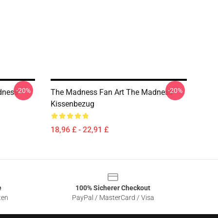
-20%
-20%
dness
The Madness Fan Art The Madness
Kissenbezug
18,96 £ - 22,91 £
e
100% Sicherer Checkout
ten
PayPal / MasterCard / Visa