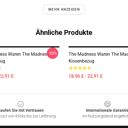
MEHR ANZEIGEN
Ähnliche Produkte
-20%
ess Waren The Madness
The Madness Waren The Ma
zug
Kissenbezug
22,91 £
18,96 £ - 22,91 £
aufen Sie mit Vertrauen
Internationale Garanti
utz von Klicks bis zur Lieferung
Im Nutzungsland angebo