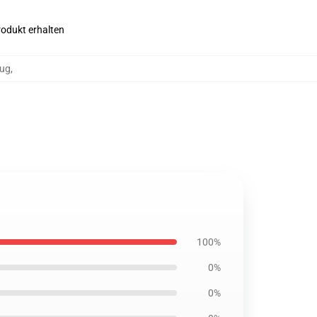
rodukt erhalten
zug
,
100%
0%
0%