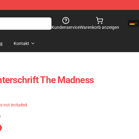
Kundenservice
Warenkorb anzeigen
og
Kontakt
terschrift The Madness
 is not included.
)