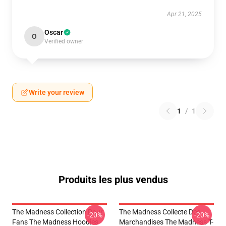
Apr 21, 2025
Oscar
O
Verified owner
Write your review
1
/
1
Produits les plus vendus
The Madness Collection Pour
The Madness Collecte Des
-20%
-20%
Fans The Madness Hoodies
Marchandises The Madness T-