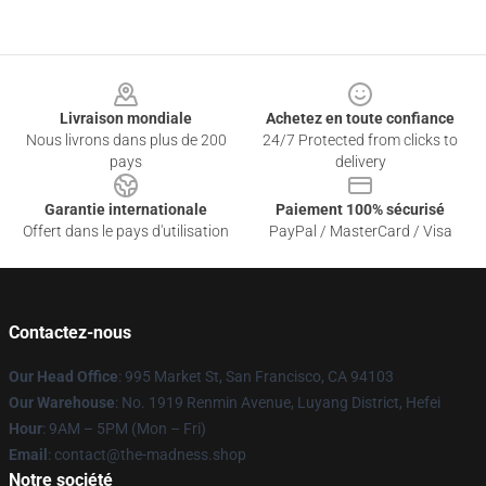
Footer
Livraison mondiale
Achetez en toute confiance
Nous livrons dans plus de 200
24/7 Protected from clicks to
pays
delivery
Garantie internationale
Paiement 100% sécurisé
Offert dans le pays d'utilisation
PayPal / MasterCard / Visa
Contactez-nous
Our Head Office
: 995 Market St, San Francisco, CA 94103
Our Warehouse
: No. 1919 Renmin Avenue, Luyang District, Hefei
Hour
: 9AM – 5PM (Mon – Fri)
Email
: contact@the-madness.shop
Notre société