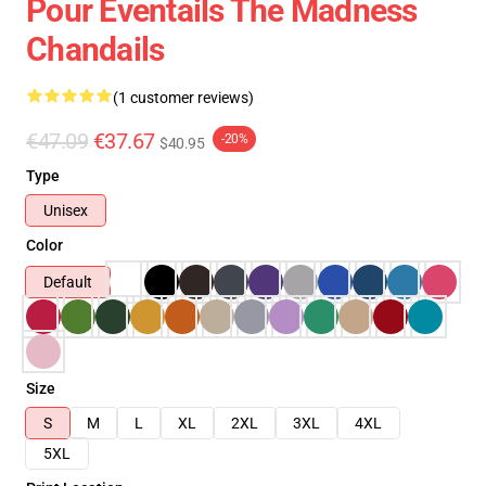
Pour Éventails The Madness
Chandails
(1 customer reviews)
€47.09
€37.67
-20%
$40.95
Type
Unisex
Color
Default
Size
S
M
L
XL
2XL
3XL
4XL
5XL