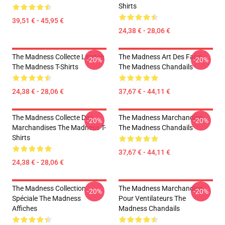
Shirts
39,51 € - 45,95 €
24,38 € - 28,06 €
The Madness Collecte Limitée
The Madness Art Des Fans
-20%
-20%
The Madness T-Shirts
The Madness Chandails
24,38 € - 28,06 €
37,67 € - 44,11 €
The Madness Collecte Des
The Madness Marchandise
-20%
-20%
Marchandises The Madness T-
The Madness Chandails
Shirts
37,67 € - 44,11 €
24,38 € - 28,06 €
The Madness Collection
The Madness Marchandise
-20%
-20%
Spéciale The Madness
Pour Ventilateurs The
Affiches
Madness Chandails