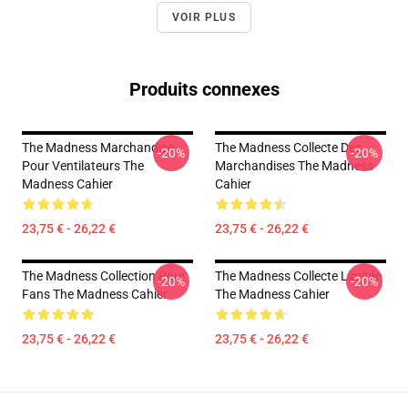
VOIR PLUS
Produits connexes
The Madness Marchandise
The Madness Collecte Des
-20%
-20%
Pour Ventilateurs The
Marchandises The Madness
Madness Cahier
Cahier
23,75 € - 26,22 €
23,75 € - 26,22 €
The Madness Collection Pour
The Madness Collecte Limitée
-20%
-20%
Fans The Madness Cahier
The Madness Cahier
23,75 € - 26,22 €
23,75 € - 26,22 €
Footer