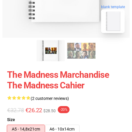
blank template
The Madness Marchandise
The Madness Cahier
(2 customer reviews)
€32.78
€26.22
-20%
$28.50
Size
A5 - 14,8x21cm
A6 - 10x14cm