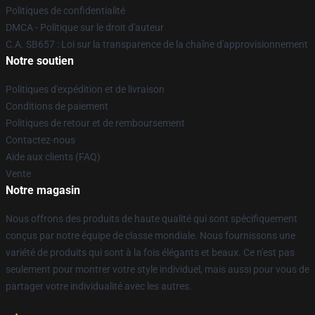
Politiques de confidentialité
DMCA - Politique sur le droit d'auteur
C.A. SB657 : Loi sur la transparence de la chaîne d'approvisionnement
Notre soutien
Politiques d'expédition et de livraison
Conditions de paiement
Politiques de retour et de remboursement
Contactez-nous
Aide aux clients (FAQ)
Vente
Notre magasin
Nous offrons des produits de haute qualité qui sont spécifiquement
conçus par notre équipe de classe mondiale. Nous fournissons une
variété de produits qui sont à la fois élégants et beaux. Ce n'est pas
seulement pour montrer votre style individuel, mais aussi pour vous de
partager votre individualité avec les autres.