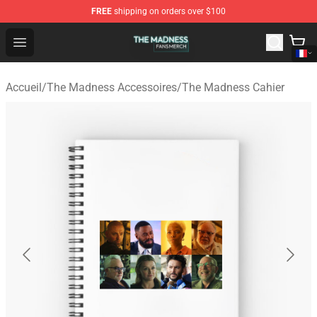
FREE
shipping on orders over $100
The Madness Shop - Official The Madness Merchandise 
Open menu
Accueil
/
The Madness Accessoires
/
The Madness Cahier