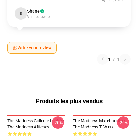
Apr 17, 2025
Shane
S
Verified owner
Write your review
1
/
1
Produits les plus vendus
The Madness Collecte Limitée
The Madness Marchandises
-20%
-20%
The Madness Affiches
The Madness T-Shirts