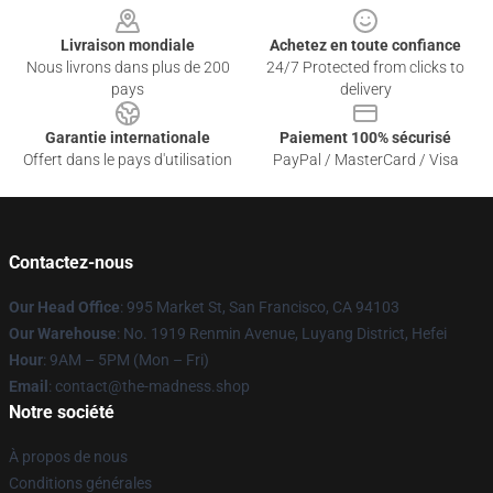
Livraison mondiale
Achetez en toute confiance
Nous livrons dans plus de 200
24/7 Protected from clicks to
pays
delivery
Garantie internationale
Paiement 100% sécurisé
Offert dans le pays d'utilisation
PayPal / MasterCard / Visa
Contactez-nous
Our Head Office
: 995 Market St, San Francisco, CA 94103
Our Warehouse
: No. 1919 Renmin Avenue, Luyang District, Hefei
Hour
: 9AM – 5PM (Mon – Fri)
Email
: contact@the-madness.shop
Notre société
À propos de nous
Conditions générales