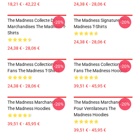
18,21 € - 42,22 €
24,38 € - 28,06 €
The Madness Collecte Des
The Madness Signature The
-20%
-20%
Marchandises The Madness T-
Madness T-Shirts
Shirts
24,38 € - 28,06 €
24,38 € - 28,06 €
The Madness Collection Pour
The Madness Collection Pour
-20%
-20%
Fans The Madness T-Shirts
Fans The Madness Hoodies
24,38 € - 28,06 €
39,51 € - 45,95 €
The Madness Marchandises
The Madness Marchandise
-20%
-20%
The Madness Hoodies
Pour Ventilateurs The
Madness Hoodies
39,51 € - 45,95 €
39,51 € - 45,95 €