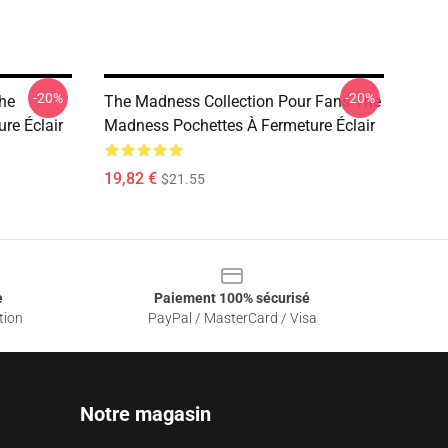
-20%
-20%
he
The Madness Collection Pour Fans The
re Éclair
Madness Pochettes À Fermeture Éclair
19,82 €
$21.55
e
Paiement 100% sécurisé
tion
PayPal / MasterCard / Visa
Notre magasin