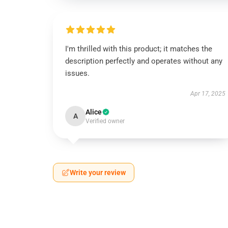
I'm thrilled with this product; it matches the
description perfectly and operates without any
issues.
Apr 17, 2025
Alice
A
Verified owner
Write your review