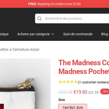
FREE
shipping on orders over $100
e Store
tique
Acheter par catégorie
Suivi de commande
Blog
tes à fermeture éclair
The Madness Col
Madness Pochett
(1 customer reviews
€24.78
€19.83
-20%
$21.55
Size
14x18x1.5cm