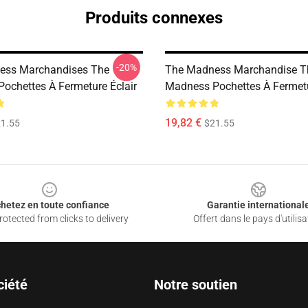
Produits connexes
-20%
ess Marchandises The
The Madness Marchandise T
ochettes À Fermeture Éclair
Madness Pochettes À Fermetu
19,82 €
1.55
$21.55
hetez en toute confiance
Garantie international
otected from clicks to delivery
Offert dans le pays d'utilisa
ciété
Notre soutien