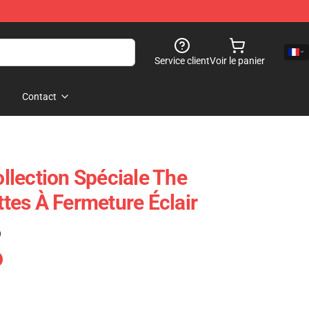
Service client
Voir le panier
Contact
lection Spéciale The
es À Fermeture Éclair
)