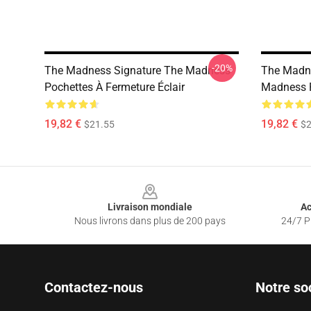
-20%
The Madness Signature The Madness
The Madn
Pochettes À Fermeture Éclair
Madness P
19,82 €
19,82 €
$21.55
$2
Footer
Livraison mondiale
Ac
Nous livrons dans plus de 200 pays
24/7 Pr
Contactez-nous
Notre so