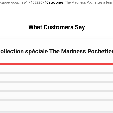
zipper-pouches-1745322674
Catégories
:
The Madness Pochettes à ferme
What Customers Say
ollection spéciale The Madness Pochettes