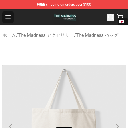
FREE
shipping on orders over $100
The Madness Shop - Official The Madness Merchandise 
Open menu
ホーム
/
The Madness アクセサリー
/
The Madness バッグ