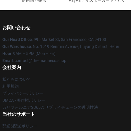
使用国で提供
PayPal / マスターカード / ビザ
お問い合わせ
Our Head Office
: 995 Market St, San Francisco, CA 94103
Our Warehouse
: No. 1919 Renmin Avenue, Luyang District, Hefei
Hour
: 9AM – 5PM (Mon – Fri)
Email
: contact@the-madness.shop
会社案内
私たちについて
利用規約
プライバシーポリシー
DMCA - 著作権ポリシー
カリフォルニアSB657: サプライチェーンの透明性法
当社のサポート
配送&配送ポリシー