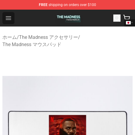
FREE
shipping on orders over $100
The Madness Shop - Official The Madness Merchandise 
Open menu
ホーム
/
The Madness アクセサリー
/
The Madness マウスパッド