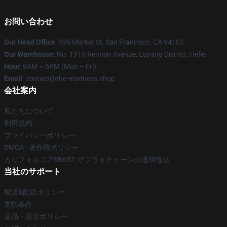
お問い合わせ
Our Head Office
: 995 Market St, San Francisco, CA 94103
Our Warehouse
: No. 1919 Renmin Avenue, Luyang District, Hefei
Hour
: 9AM – 5PM (Mon – Fri)
Email
: contact@the-madness.shop
会社案内
私たちについて
利用規約
プライバシーポリシー
DMCA - 著作権ポリシー
カリフォルニアSB657: サプライチェーンの透明性法
当社のサポート
配送&配送ポリシー
支払条件
返品・返金ポリシー