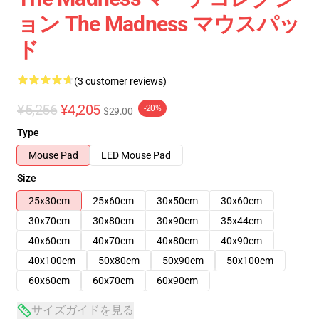
ョン The Madness マウスパッ
ド
(3 customer reviews)
¥5,256
¥4,205
-20%
$29.00
Type
Mouse Pad
LED Mouse Pad
Size
25x30cm
25x60cm
30x50cm
30x60cm
30x70cm
30x80cm
30x90cm
35x44cm
40x60cm
40x70cm
40x80cm
40x90cm
40x100cm
50x80cm
50x90cm
50x100cm
60x60cm
60x70cm
60x90cm
サイズガイドを見る