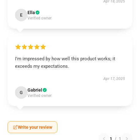
Apr 18, 2025
Ella
E
Verified owner
I’m impressed by how well this product works; it
exceeds my expectations.
Apr 17, 2025
Gabriel
G
Verified owner
Write your review
1
/
1