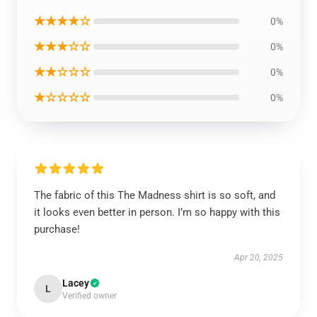
★★★★☆
0%
★★★☆☆
0%
★★☆☆☆
0%
★☆☆☆☆
0%
The fabric of this The Madness shirt is so soft, and
it looks even better in person. I’m so happy with this
purchase!
Apr 20, 2025
Lacey
L
Verified owner