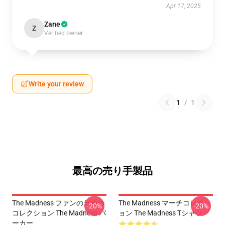
Apr 17, 2025
Zane
Z
Verified owner
Write your review
1
/
1
最高の売り手製品
The Madness ファンのための
The Madness マーチコレクシ
-20%
-20%
コレクション The Madness パ
ョン The Madness Tシャツ
ーカー