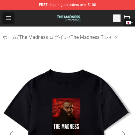
FREE
shipping on orders over $100
The Madness Shop - Official The Madness Merchandise 
Open menu
ホーム
/
The Madness ログイン
/
The Madness Tシャツ