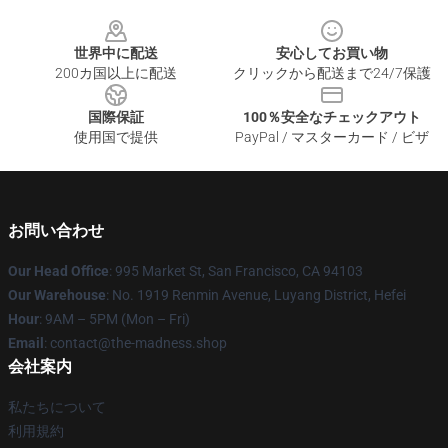
Footer
世界中に配送
安心してお買い物
200カ国以上に配送
クリックから配送まで24/7保護
国際保証
100％安全なチェックアウト
使用国で提供
PayPal / マスターカード / ビザ
お問い合わせ
Our Head Office
: 995 Market St, San Francisco, CA 94103
Our Warehouse
: No. 1919 Renmin Avenue, Luyang District, Hefei
Hour
: 9AM – 5PM (Mon – Fri)
Email
: contact@the-madness.shop
会社案内
私たちについて
利用規約