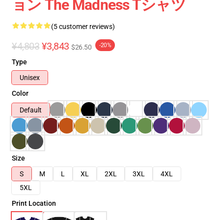
ョン The Madness Tシャツ
(5 customer reviews)
¥4,803
¥3,843
-20%
$26.50
Type
Unisex
Color
Default
Size
S
M
L
XL
2XL
3XL
4XL
5XL
Print Location