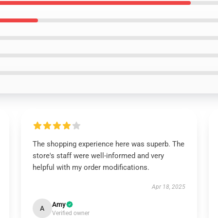
The shopping experience here was superb. The
store's staff were well-informed and very
helpful with my order modifications.
Apr 18, 2025
Amy
A
Verified owner