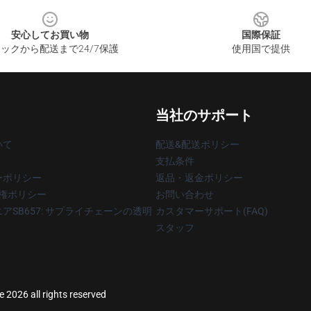
安心してお買い物
国際保証
ックから配送まで24/7保護
使用国で提供
当社のサポート
いて
配送&配送ポリシー
支払条件
ーポリシー
返品・返金ポリシー
著作権ポリシー
お問い合わせ
アSB657: サプライチェーンの透明
カスタマーサポート(FAQ)
スタッフ
2026 all rights reserved