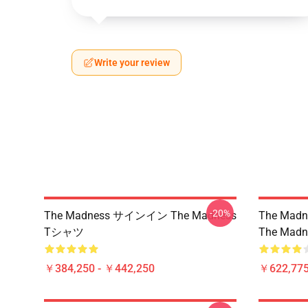
Write your review
-20%
The Madness サインイン The Madness
The Ma
Tシャツ
The Mad
￥384,250 - ￥442,250
￥622,775