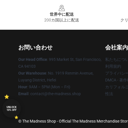
Footer
世界中に配送
200カ国以上に配送
クリ
お問い合わせ
会社案内
Our Head Office
: 995 Market St, San Francisco,
私たちにつ
CA 94103
利用規約
Our Warehouse
: No. 1919 Renmin Avenue,
プライバシ
Luyang District, Hefei
DMCA - 
Hour
: 9AM – 5PM (Mon – Fri)
カリフォルニ
Email
: contact@the-madness.shop
性法
UNLOCK
10% OFF
© The Madness Shop - Official The Madness Merchandise Store 