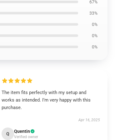
67%
33%
0%
0%
0%
The item fits perfectly with my setup and
works as intended. I’m very happy with this
purchase.
Apr 16, 2025
Quentin
Q
Verified owner