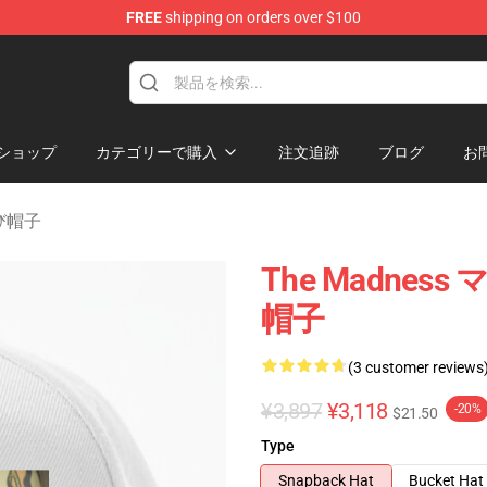
FREE
shipping on orders over $100
e Store
ショップ
カテゴリーで購入
注文追跡
ブログ
お
及び帽子
The Madness
帽子
(3 customer reviews
¥3,897
¥3,118
-20%
$21.50
Type
Snapback Hat
Bucket Hat