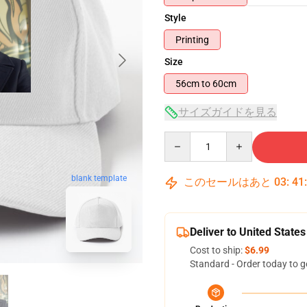
Style
Printing
Size
56cm to 60cm
サイズガイドを見る
Quantity
blank template
このセールはあと
03
:
41
Deliver to United States
Cost to ship:
$6.99
Standard - Order today to g