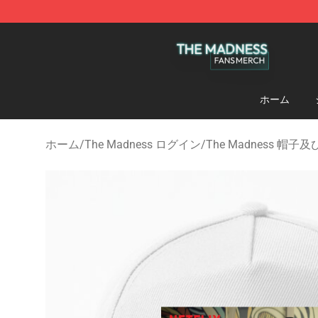
The Madness Shop - Official The Madness Merchandis
ホーム
ホーム
/
The Madness ログイン
/
The Madness 帽子