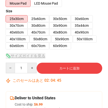
Mouse Pad
LED Mouse Pad
Size
25x30cm
25x60cm
30x50cm
30x60cm
30x70cm
30x80cm
30x90cm
35x44cm
40x60cm
40x70cm
40x80cm
40x90cm
40x100cm
50x80cm
50x90cm
50x100cm
60x60cm
60x70cm
60x90cm
サイズガイドを見る
Quantity
カートに追加
このセールはあと
02
:
04
:
45
Deliver to United States
Cost to ship:
$6.99