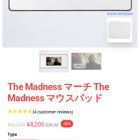
blank template
The Madness マーチ The
Madness マウスパッド
(4 customer reviews)
¥5,256
¥4,205
-20%
$29.00
Type