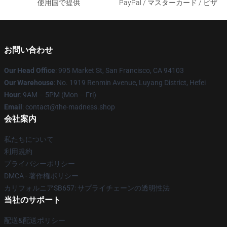
使用国で提供
PayPal / マスターカード / ビザ
お問い合わせ
Our Head Office
: 995 Market St, San Francisco, CA 94103
Our Warehouse
: No. 1919 Renmin Avenue, Luyang District, Hefei
Hour
: 9AM – 5PM (Mon – Fri)
Email
: contact@the-madness.shop
会社案内
私たちについて
利用規約
プライバシーポリシー
DMCA - 著作権ポリシー
カリフォルニアSB657: サプライチェーンの透明性法
当社のサポート
配送&配送ポリシー