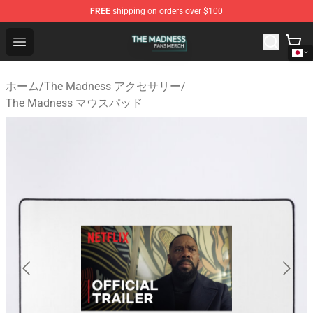
FREE
shipping on orders over $100
The Madness Shop - Official The Madness Merchandise 
Open menu
ホーム
/
The Madness アクセサリー
/
The Madness マウスパッド