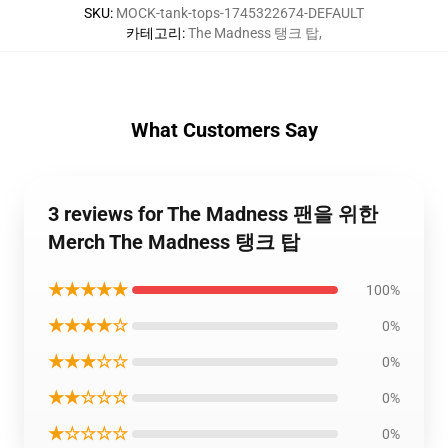
SKU
:
MOCK-tank-tops-1745322674-DEFAULT
카테고리
:
The Madness 탱크 탑
,
What Customers Say
3 reviews for The Madness 팬을 위한
Merch The Madness 탱크 탑
★★★★★
100%
★★★★☆
0%
★★★☆☆
0%
★★☆☆☆
0%
★☆☆☆☆
0%