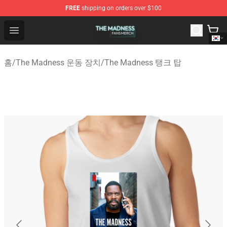
FREE
shipping on orders over $100
The Madness Shop - Official The Madness Merchandise 
Open menu
홈
/
The Madness 운동 장치
/
The Madness 탱크 탑