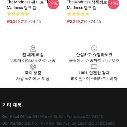
The Madness 팬 아트 The
The Madness 상품정보 The
-20%
-20%
Madness 탱크 탑
Madness 탱크 탑
₩3,369,210
$24.45
₩3,369,210
$24.45
Footer
전 세계 배송
안심하고 쇼핑하세요
200개 이상의 국가로 배송
클릭에서 배송까지 24/7 보호
국제 보증
100% 안전한 결제
사용 국가에서 제공
페이팔 / 마스터카드 / 비자
기타 제품
Our Head Office
: 995 Market St, San Francisco, CA 94103
Our Warehouse
: No. 1919 Renmin Avenue, Luyang District, Hefei