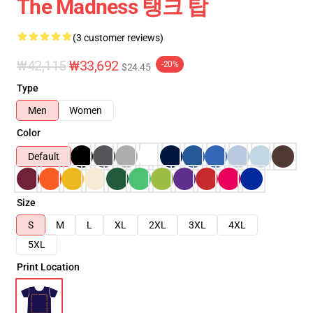
The Madness 탱크 탑
(3 customer reviews)
₩42,115
₩33,692
-20%
$24.45
Type
Men
Women
Color
Default
Size
S
M
L
XL
2XL
3XL
4XL
5XL
Print Location