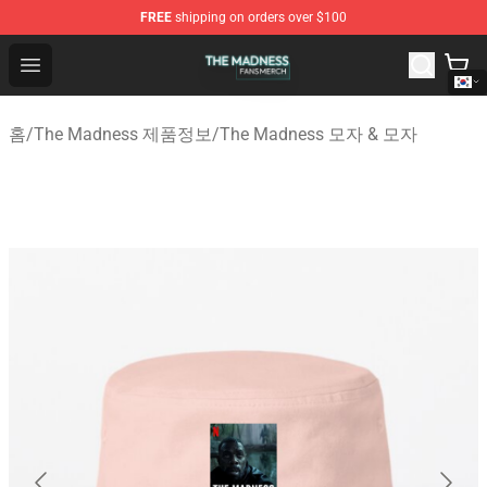
FREE
shipping on orders over $100
The Madness Shop - Official The Madness Merchandise 
Open menu
홈
/
The Madness 제품정보
/
The Madness 모자 & 모자