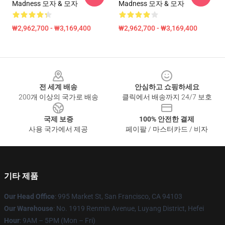
Madness 모자 & 모자
Madness 모자 & 모자
₩2,962,700 - ₩3,169,400
₩2,962,700 - ₩3,169,400
Footer
전 세계 배송
안심하고 쇼핑하세요
200개 이상의 국가로 배송
클릭에서 배송까지 24/7 보호
국제 보증
100% 안전한 결제
사용 국가에서 제공
페이팔 / 마스터카드 / 비자
기타 제품
Our Head Office
: 995 Market St, San Francisco, CA 94103
Our Warehouse
: No. 1919 Renmin Avenue, Luyang District, Hefei
Hour
: 9AM – 5PM (Mon – Fri)