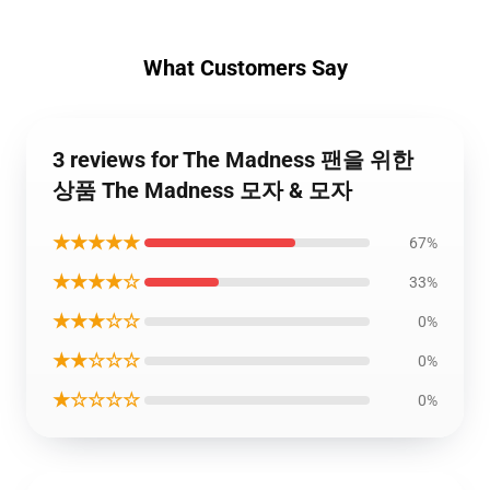
What Customers Say
3 reviews for The Madness 팬을 위한
상품 The Madness 모자 & 모자
★★★★★
67%
★★★★☆
33%
★★★☆☆
0%
★★☆☆☆
0%
★☆☆☆☆
0%