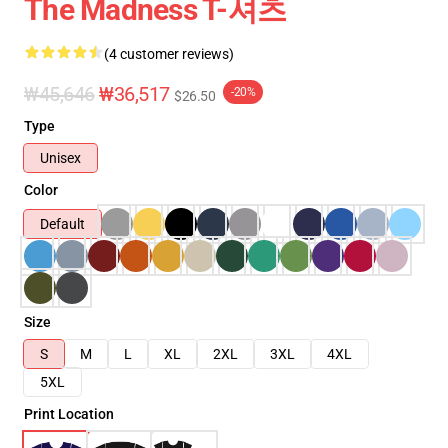
The Madness T-셔츠
(4 customer reviews)
₩45,646
₩36,517
-20%
$26.50
Type
Unisex
Color
Default
Size
S
M
L
XL
2XL
3XL
4XL
5XL
Print Location