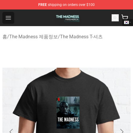
FREE
shipping on orders over $100
The Madness Shop - Official The Madness Merchandise 
Open menu
홈
/
The Madness 제품정보
/
The Madness T-셔츠