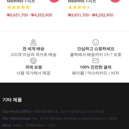
Madness T-셔츠
Madness T-셔츠
₩3,651,700 - ₩4,202,900
₩3,651,700 - ₩4,202,900
Footer
전 세계 배송
안심하고 쇼핑하세요
200개 이상의 국가로 배송
클릭에서 배송까지 24/7 보호
국제 보증
100% 안전한 결제
사용 국가에서 제공
페이팔 / 마스터카드 / 비자
기타 제품
Our Head Office
: 995 Market St, San Francisco, CA 94103
Our Warehouse
: No. 1919 Renmin Avenue, Luyang District, Hefei
Hour
: 9AM – 5PM (Mon – Fri)