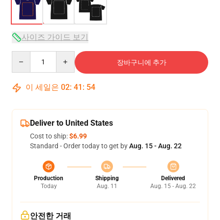
사이즈 가이드 보기
Quantity
장바구니에 추가
이 세일은
02
:
41
:
53
Deliver to United States
Cost to ship:
$6.99
Standard - Order today to get by
Aug. 15 - Aug. 22
Production
Shipping
Delivered
Today
Aug. 11
Aug. 15 - Aug. 22
안전한 거래