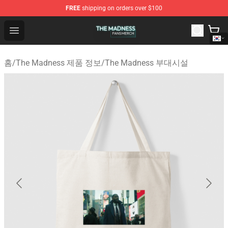
FREE
shipping on orders over $100
The Madness Shop - Official The Madness Merchandise 
Open menu
홈
/
The Madness 제품 정보
/
The Madness 부대시설