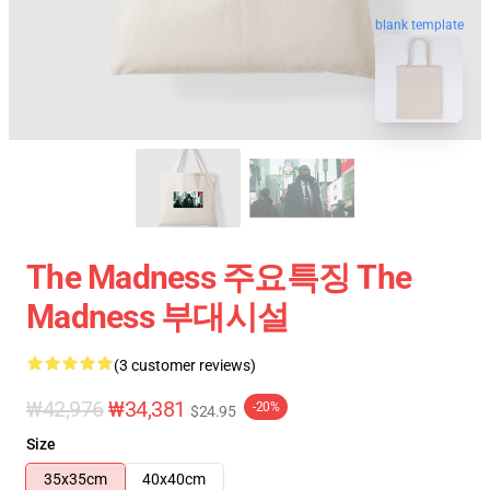
blank template
The Madness 주요특징 The
Madness 부대시설
(3 customer reviews)
₩42,976
₩34,381
-20%
$24.95
Size
35x35cm
40x40cm