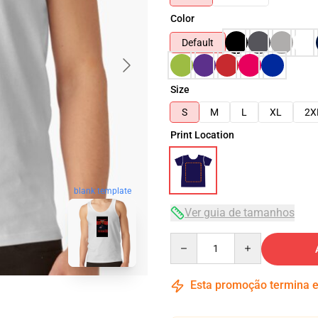
Color
Default
Size
S
M
L
XL
2X
Print Location
blank template
Ver guia de tamanhos
Quantity
Esta promoção termina