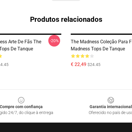
Produtos relacionados
-20%
ss Arte De Fãs The
The Madness Coleção Para F
Tops De Tanque
Madness Tops De Tanque
€ 22,49
4.45
$24.45
Compre com confiança
Garantia internacional
gido 24/7, do clique à entrega
Oferecido no país de us