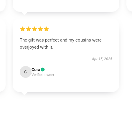
The gift was perfect and my cousins were
overjoyed with it.
Apr 15, 2025
Cora
C
Verified owner