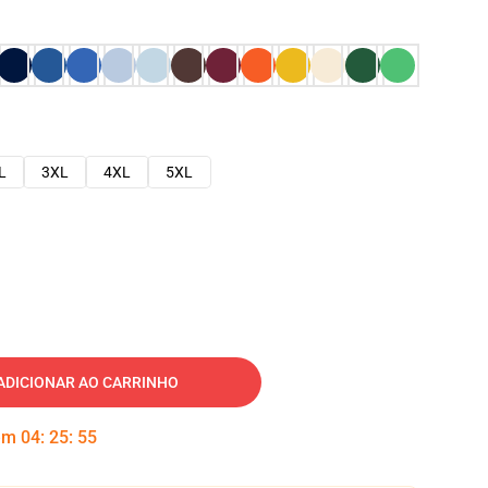
L
3XL
4XL
5XL
ADICIONAR AO CARRINHO
 em
04
:
25
:
54