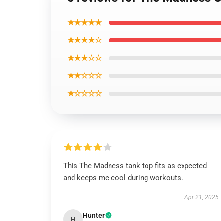
★★★★★
★★★★☆
★★★☆☆
★★☆☆☆
★☆☆☆☆
This The Madness tank top fits as expected
and keeps me cool during workouts.
Apr 21, 2025
Hunter
H