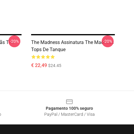
-20%
-20%
ãs The
The Madness Assinatura The Madness
Tops De Tanque
€ 22,49
$24.45
Pagamento 100% seguro
o
PayPal / MasterCard / Visa