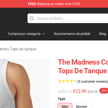
FREE
shipping on orders over $100
e Store
Compre por categoria
Rastreamento de pedido
Blog
ness Tops de tanque
The Madness Co
Tops De Tanque
(5 customer reviews
€28.12
€22.49
-20%
$24.45
Type
Men
Women