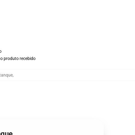
o
no produto recebido
 tanque
,
nque