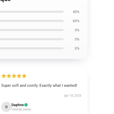
40%
60%
0%
0%
0%
Super soft and comfy. Exactly what I wanted!
Apr 18, 2025
Daphne
D
Verified owner