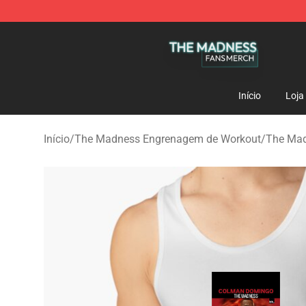
The Madness Shop - Official The Madness Merchandis
Início
Loja
Início
/
The Madness Engrenagem de Workout
/
The Mad