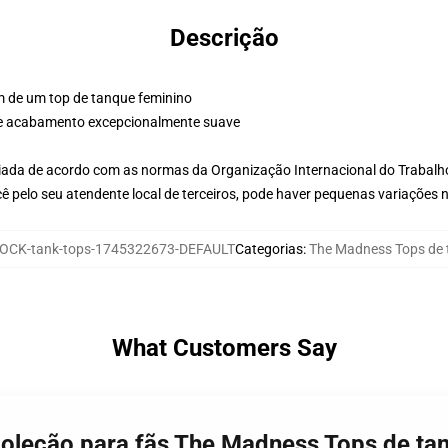
Descrição
m de um top de tanque feminino
 e acabamento excepcionalmente suave
aliada de acordo com as normas da Organização Internacional do Trabalh
ê pelo seu atendente local de terceiros, pode haver pequenas variações 
OCK-tank-tops-1745322673-DEFAULT
Categorias
:
The Madness Tops de
What Customers Say
Coleção para fãs The Madness Tops de ta