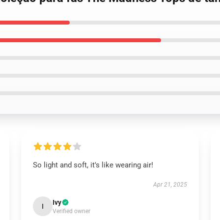
So light and soft, it's like wearing air!
Apr 21, 2025
Ivy
I
Verified owner