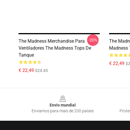
-20%
The Madness Merchandise Para
The Madne
Ventiladores The Madness Tops De
Madness 
Tanque
€ 22,49
$2
€ 22,49
$24.45
Footer
Envio mundial
Enviamos para mais de 200 países
Prote