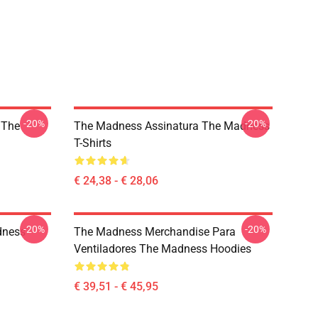
-20%
-20%
 The
The Madness Assinatura The Madness
T-Shirts
€ 24,38 - € 28,06
-20%
-20%
dness
The Madness Merchandise Para
Ventiladores The Madness Hoodies
€ 39,51 - € 45,95