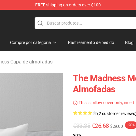
FREE
shipping on orders over $100
e Store
Compre por categoria
Rastreamento de pedido
Blog
ess Capa de almofadas
The Madness M
Almofadas
This is pillow cover only, insert
(2 customer reviews
€33.35
€26.68
-20%
$29.00
Size