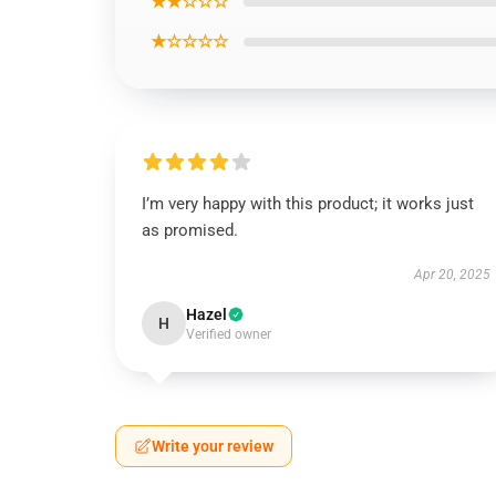
★★☆☆☆
★☆☆☆☆
I’m very happy with this product; it works just
as promised.
Apr 20, 2025
Hazel
H
Verified owner
Write your review