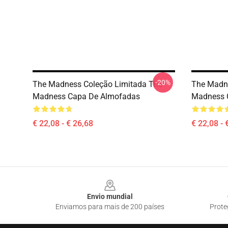
-20%
The Madness Coleção Limitada The
The Madne
Madness Capa De Almofadas
Madness 
€ 22,08 - € 26,68
€ 22,08 - 
Footer
Envio mundial
Enviamos para mais de 200 países
Prote