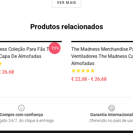
VER MAIS
Produtos relacionados
-20%
ss Coleção Para Fãs The
The Madness Merchandise P
Capa De Almofadas
Ventiladores The Madness C
Almofadas
€ 26,68
€ 22,08 - € 26,68
Compre com confiança
Garantia internacional
gido 24/7, do clique à entrega
Oferecido no país de us