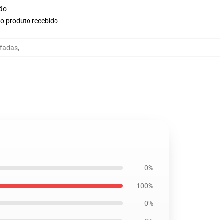
ção
no produto recebido
fadas
,
0%
100%
0%