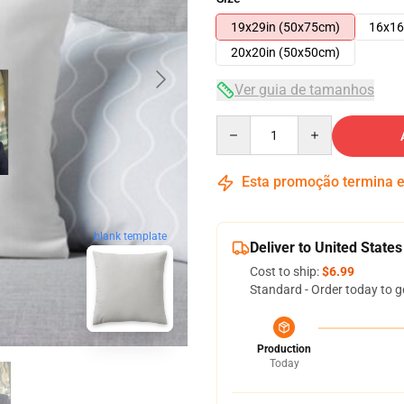
19x29in (50x75cm)
16x16
20x20in (50x50cm)
Ver guia de tamanhos
Quantity
Esta promoção termina
blank template
Deliver to United States
Cost to ship:
$6.99
Standard - Order today to g
Production
Today