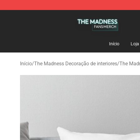
The Madness Shop - Official The Madness Merchandis
Início
Loja
Início
/
The Madness Decoração de interiores
/
The Madn