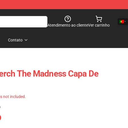
Atendimento ao cliente
Ver carrinho
Contato
erch The Madness Capa De
 is not included.
)