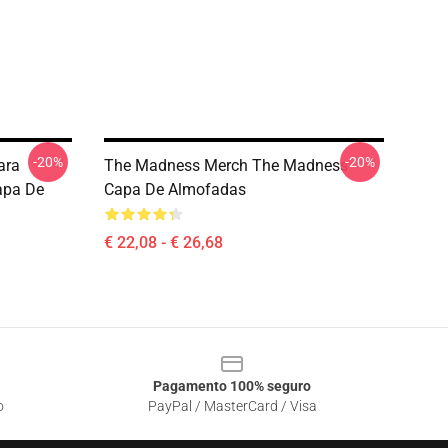
-20%
-20%
ara
The Madness Merch The Madness
apa De
Capa De Almofadas
€ 22,08 - € 26,68
Pagamento 100% seguro
o
PayPal / MasterCard / Visa