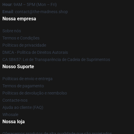
Hour
: 9AM – 5PM (Mon – Fri)
Email
: contact@the-madness.shop
Nossa empresa
Sobre nós
Termos e Condições
Políticas de privacidade
DMCA - Política de Direitos Autorais
CA SB657: Lei de Transparência de Cadeia de Suprimentos
Nosso Suporte
Políticas de envio e entrega
Termos de pagamento
Políticas de devolução e reembolso
Contacte-nos
Ajuda ao cliente (FAQ)
Whosale
Nossa loja
Oferecemos produtos de alta qualidade que são projetados