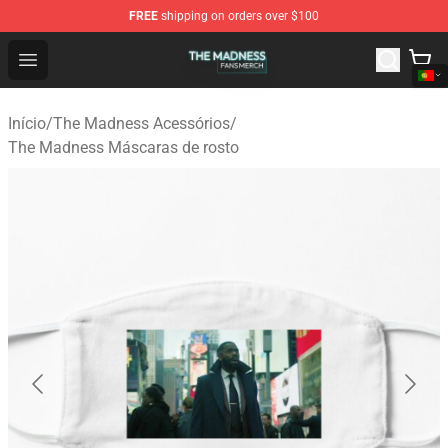
FREE
shipping on orders over $100
The Madness Shop - Official The Madness Merchandise 
Open menu
Início
/
The Madness Acessórios
/
The Madness Máscaras de rosto