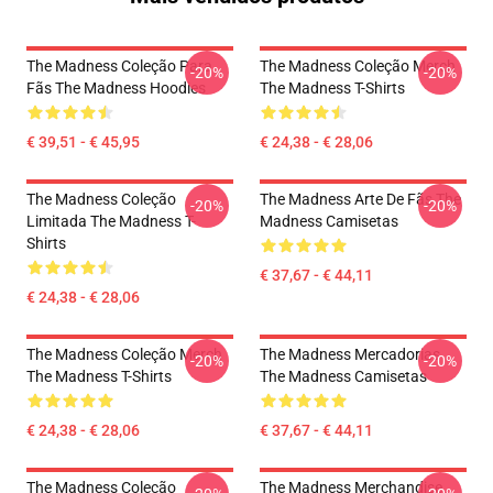
The Madness Coleção Para
The Madness Coleção Merch
-20%
-20%
Fãs The Madness Hoodies
The Madness T-Shirts
€ 39,51 - € 45,95
€ 24,38 - € 28,06
The Madness Coleção
The Madness Arte De Fãs The
-20%
-20%
Limitada The Madness T-
Madness Camisetas
Shirts
€ 37,67 - € 44,11
€ 24,38 - € 28,06
The Madness Coleção Merch
The Madness Mercadorias
-20%
-20%
The Madness T-Shirts
The Madness Camisetas
€ 24,38 - € 28,06
€ 37,67 - € 44,11
The Madness Coleção
The Madness Merchandise