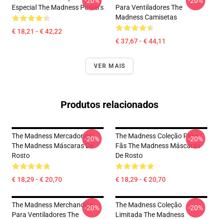
-20%
-20%
Especial The Madness Posters
Para Ventiladores The
Madness Camisetas
€ 18,21 - € 42,22
€ 37,67 - € 44,11
VER MAIS
Produtos relacionados
The Madness Mercadorias
The Madness Coleção Para
-20%
-20%
The Madness Máscaras De
Fãs The Madness Máscaras
Rosto
De Rosto
€ 18,29 - € 20,70
€ 18,29 - € 20,70
The Madness Merchandise
The Madness Coleção
-20%
-20%
Para Ventiladores The
Limitada The Madness