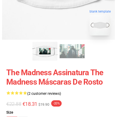
blank template
The Madness Assinatura The
Madness Máscaras De Rosto
(2 customer reviews)
€22.88
€18.31
-20%
$19.90
Size