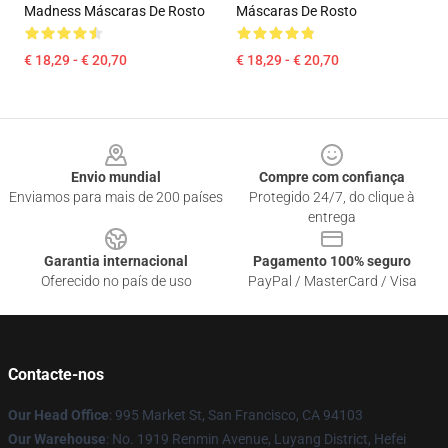
Madness Máscaras De Rosto
Máscaras De Rosto
€ 18,29 - € 20,70
€ 18,29 - € 20,70
Footer
Envio mundial
Compre com confiança
Enviamos para mais de 200 países
Protegido 24/7, do clique à
entrega
Garantia internacional
Pagamento 100% seguro
Oferecido no país de uso
PayPal / MasterCard / Visa
Contacte-nos
Our Head Office
: 995 Market St, San Francisco, CA 94103
Our Warehouse
: No. 1919 Renmin Avenue, Luyang District, Hefei