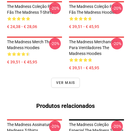
The Madness Coleção Para
The Madness Coleção Para
-20%
-20%
Fãs The Madness T-Shirts
Fãs The Madness Hoodies
€ 24,38 - € 28,06
€ 39,51 - € 45,95
The Madness Merch The
The Madness Merchandise
-20%
-20%
Madness Hoodies
Para Ventiladores The
Madness Hoodies
€ 39,51 - € 45,95
€ 39,51 - € 45,95
VER MAIS
Produtos relacionados
The Madness Assinatura The
The Madness Coleção
-20%
-20%
Madness T-Shirts
Especial The Madness T-Shirts