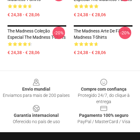
€ 24,38 - € 28,06
€ 24,38 - € 28,06
The Madness Coleção
The Madness Arte De Fãs The
-20%
-20%
Especial The Madness T-Shirts
Madness T-Shirts
€ 24,38 - € 28,06
€ 24,38 - € 28,06
Footer
Envio mundial
Compre com confiança
Enviamos para mais de 200 países
Protegido 24/7, do clique à
entrega
Garantia internacional
Pagamento 100% seguro
Oferecido no país de uso
PayPal / MasterCard / Visa