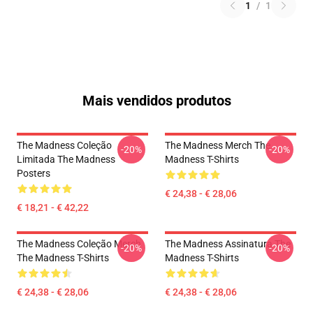
1
/
1
Mais vendidos produtos
The Madness Coleção
The Madness Merch The
-20%
-20%
Limitada The Madness
Madness T-Shirts
Posters
€ 24,38 - € 28,06
€ 18,21 - € 42,22
The Madness Coleção Merch
The Madness Assinatura The
-20%
-20%
The Madness T-Shirts
Madness T-Shirts
€ 24,38 - € 28,06
€ 24,38 - € 28,06