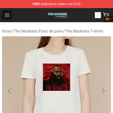
FREE
shipping on orders over $100
The Madness Shop - Official The Madness Merchandise 
Open menu
Início
/
The Madness Pano de pano
/
The Madness T-shirts