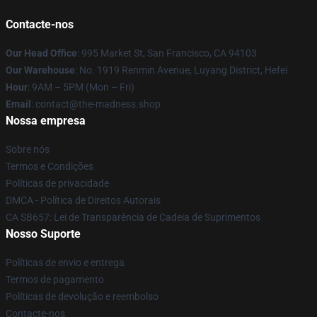
Contacte-nos
Our Head Office
: 995 Market St, San Francisco, CA 94103
Our Warehouse
: No. 1919 Renmin Avenue, Luyang District, Hefei
Hour
: 9AM – 5PM (Mon – Fri)
Email
: contact@the-madness.shop
Nossa empresa
Sobre nós
Termos e Condições
Políticas de privacidade
DMCA - Política de Direitos Autorais
CA SB657: Lei de Transparência de Cadeia de Suprimentos
Nosso Suporte
Políticas de envio e entrega
Termos de pagamento
Políticas de devolução e reembolso
Contacte-nos