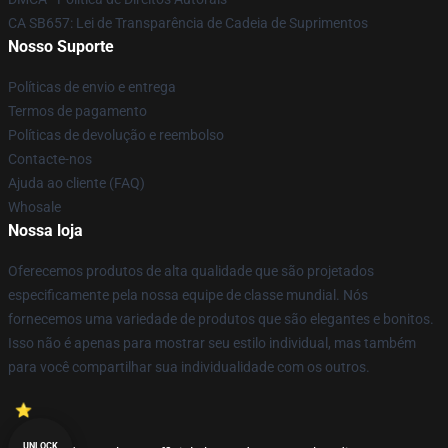
CA SB657: Lei de Transparência de Cadeia de Suprimentos
Nosso Suporte
Políticas de envio e entrega
Termos de pagamento
Políticas de devolução e reembolso
Contacte-nos
Ajuda ao cliente (FAQ)
Whosale
Nossa loja
Oferecemos produtos de alta qualidade que são projetados
especificamente pela nossa equipe de classe mundial. Nós
fornecemos uma variedade de produtos que são elegantes e bonitos.
Isso não é apenas para mostrar seu estilo individual, mas também
para você compartilhar sua individualidade com os outros.
UNLOCK