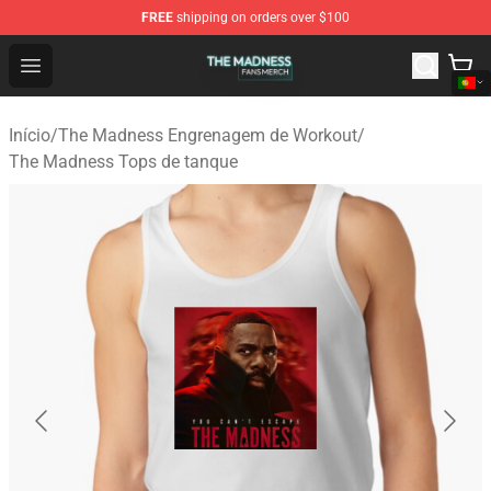
FREE
shipping on orders over $100
The Madness Shop - Official The Madness Merchandise 
Open menu
Início
/
The Madness Engrenagem de Workout
/
The Madness Tops de tanque