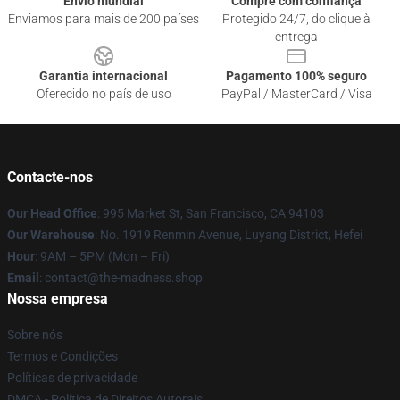
Envio mundial
Compre com confiança
Enviamos para mais de 200 países
Protegido 24/7, do clique à
entrega
Garantia internacional
Pagamento 100% seguro
Oferecido no país de uso
PayPal / MasterCard / Visa
Contacte-nos
Our Head Office
: 995 Market St, San Francisco, CA 94103
Our Warehouse
: No. 1919 Renmin Avenue, Luyang District, Hefei
Hour
: 9AM – 5PM (Mon – Fri)
Email
: contact@the-madness.shop
Nossa empresa
Sobre nós
Termos e Condições
Políticas de privacidade
DMCA - Política de Direitos Autorais