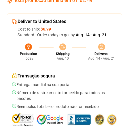
Esta promoção termina em
01
:
02
:
48
Deliver to United States
Cost to ship:
$6.99
Standard - Order today to get by
Aug. 14 - Aug. 21
Production
Shipping
Delivered
Today
Aug. 10
Aug. 14 - Aug. 21
Transação segura
Entrega mundial na sua porta
Número de rastreamento fornecido para todos os
pacotes
Reembolso total se o produto não for recebido