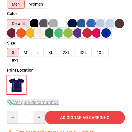
Men
Women
Color
Default
Size
S
M
L
XL
2XL
3XL
4XL
5XL
Print Location
Ver guia de tamanhos
Quantity
ADICIONAR AO CARRINHO