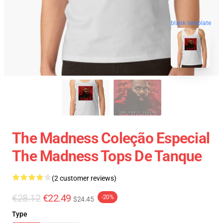
blank template
The Madness Coleção Especial
The Madness Tops De Tanque
(2 customer reviews)
€28.12
€22.49
-20%
$24.45
Type