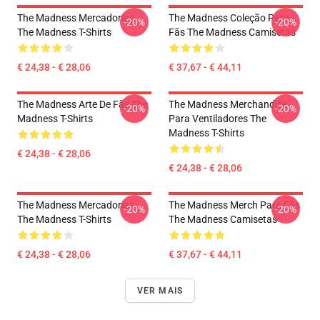
The Madness Mercadorias
The Madness Coleção Para
-20%
-20%
The Madness T-Shirts
Fãs The Madness Camisetas
€ 24,38 - € 28,06
€ 37,67 - € 44,11
The Madness Arte De Fãs The
The Madness Merchandise
-20%
-20%
Madness T-Shirts
Para Ventiladores The
Madness T-Shirts
€ 24,38 - € 28,06
€ 24,38 - € 28,06
The Madness Mercadorias
The Madness Merch Para Fãs
-20%
-20%
The Madness T-Shirts
The Madness Camisetas
€ 24,38 - € 28,06
€ 37,67 - € 44,11
VER MAIS