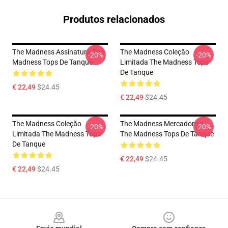
Produtos relacionados
The Madness Assinatura The
The Madness Coleção
-20%
-20%
Madness Tops De Tanque
Limitada The Madness Tops
De Tanque
€ 22,49
$24.45
€ 22,49
$24.45
The Madness Coleção
The Madness Mercadorias
-20%
-20%
Limitada The Madness Tops
The Madness Tops De Tanque
De Tanque
€ 22,49
$24.45
€ 22,49
$24.45
Footer