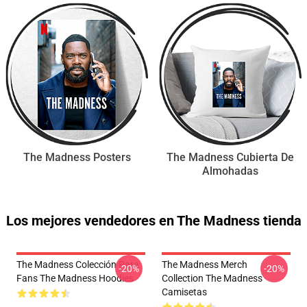
The Madness Posters
The Madness Cubierta De
Almohadas
Los mejores vendedores en The Madness tienda
The Madness Colección Para
The Madness Merch
-20%
-20%
Fans The Madness Hoodies
Collection The Madness
Camisetas