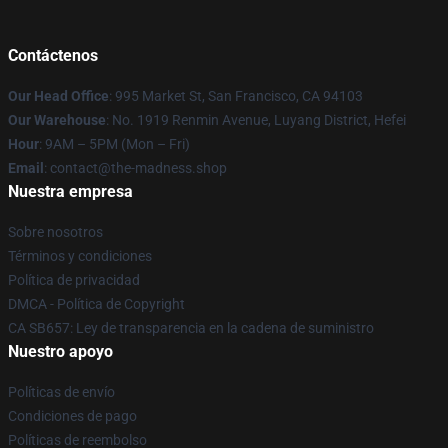
Contáctenos
Our Head Office
: 995 Market St, San Francisco, CA 94103
Our Warehouse
: No. 1919 Renmin Avenue, Luyang District, Hefei
Hour
: 9AM – 5PM (Mon – Fri)
Email
: contact@the-madness.shop
Nuestra empresa
Sobre nosotros
Términos y condiciones
Política de privacidad
DMCA - Política de Copyright
CA SB657: Ley de transparencia en la cadena de suministro
Nuestro apoyo
Políticas de envío
Condiciones de pago
Políticas de reembolso