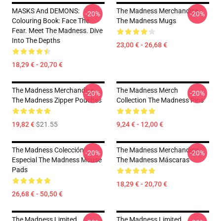
MASKS And DEMONS:
The Madness Merchandise
-20%
-20%
Colouring Book: Face The
The Madness Mugs
Fear. Meet The Madness. Dive
Into The Depths
23,00 € - 26,68 €
18,29 € - 20,70 €
The Madness Merchandise
The Madness Merch
-20%
-20%
The Madness Zipper Pouches
Collection The Madness Pins
19,82 €
$21.55
9,24 € - 12,00 €
The Madness Colección
The Madness Merchandise
-20%
-20%
Especial The Madness Mouse
The Madness Máscaras
Pads
18,29 € - 20,70 €
26,68 € - 50,50 €
The Madness Limited
The Madness Limited