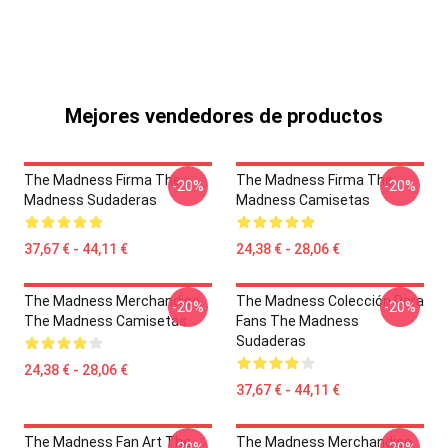
Mejores vendedores de productos
The Madness Firma The
The Madness Firma The
-20%
-20%
Madness Sudaderas
Madness Camisetas
37,67 € - 44,11 €
24,38 € - 28,06 €
The Madness Merchandise
The Madness Colección Para
-20%
-20%
The Madness Camisetas
Fans The Madness
Sudaderas
24,38 € - 28,06 €
37,67 € - 44,11 €
The Madness Fan Art The
The Madness Merchandise