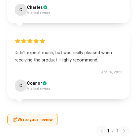
Charles
C
Verified owner
Didn’t expect much, but was really pleased when
receiving the product. Highly recommend.
Apr 18, 2025
Connor
C
Verified owner
Write your review
1
/
1