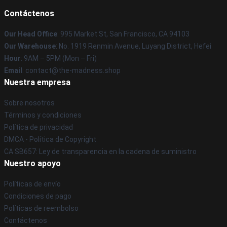
Contáctenos
Our Head Office
: 995 Market St, San Francisco, CA 94103
Our Warehouse
: No. 1919 Renmin Avenue, Luyang District, Hefei
Hour
: 9AM – 5PM (Mon – Fri)
Email
: contact@the-madness.shop
Nuestra empresa
Sobre nosotros
Términos y condiciones
Política de privacidad
DMCA - Política de Copyright
CA SB657: Ley de transparencia en la cadena de suministro
Nuestro apoyo
Políticas de envío
Condiciones de pago
Políticas de reembolso
Contáctenos