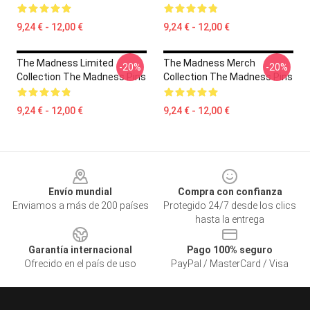
9,24 € - 12,00 €
9,24 € - 12,00 €
The Madness Limited
The Madness Merch
-20%
-20%
Collection The Madness Pins
Collection The Madness Pins
9,24 € - 12,00 €
9,24 € - 12,00 €
Footer
Envío mundial
Compra con confianza
Enviamos a más de 200 países
Protegido 24/7 desde los clics
hasta la entrega
Garantía internacional
Pago 100% seguro
Ofrecido en el país de uso
PayPal / MasterCard / Visa