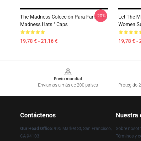
-20%
The Madness Colección Para Fans The
Let The M
Madness Hats " Caps
Women Su
19,78 € - 21,16 €
19,78 € - 
Footer
Envío mundial
Enviamos a más de 200 países
Protegido 2
Contáctenos
Nuestra
Our Head Office
: 995 Market St, San Francisco,
Sobre nosot
CA 94103
Términos y c