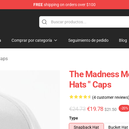
FREE
shipping on orders over $100
e Store
a
Comprar por categoría
Seguimiento de pedido
Blog
Caps
The Madness Me
Hats " Caps
(4 customer reviews
€24.73
€19.78
-20%
$21.50
Type
Snapback Hat
Bucket Hat