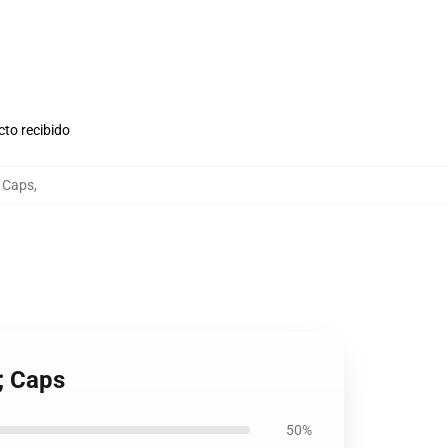
cto recibido
 Caps
,
; Caps
50%