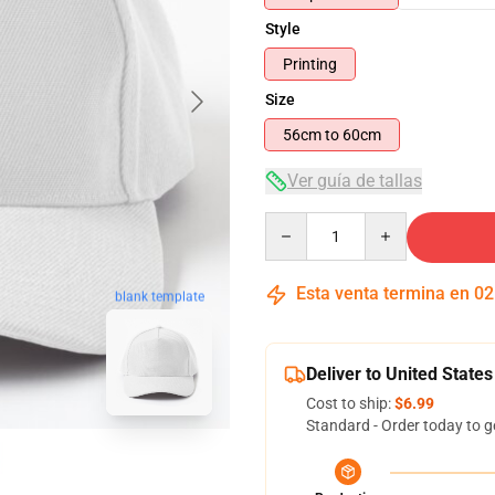
Style
Printing
Size
56cm to 60cm
Ver guía de tallas
Quantity
Esta venta termina en
02
blank template
Deliver to United States
Cost to ship:
$6.99
Standard - Order today to g