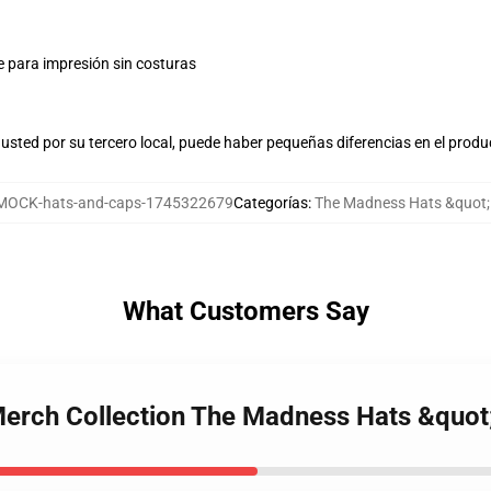
e para impresión sin costuras
usted por su tercero local, puede haber pequeñas diferencias en el produ
MOCK-hats-and-caps-1745322679
Categorías
:
The Madness Hats &quot;
What Customers Say
Merch Collection The Madness Hats &quot