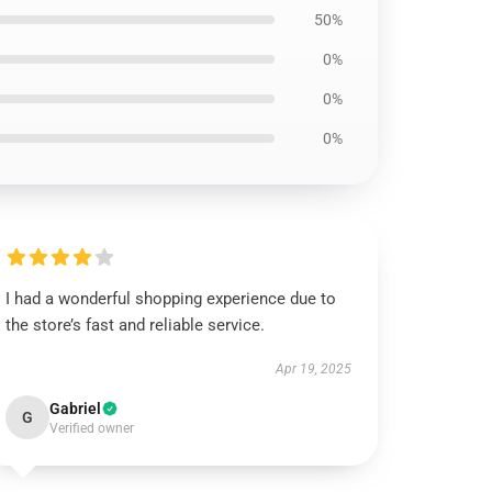
50%
0%
0%
0%
I had a wonderful shopping experience due to
the store’s fast and reliable service.
Apr 19, 2025
Gabriel
G
Verified owner