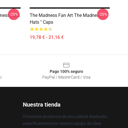
-20%
-20%
ness Hats
The Madness Fan Art The Madness
Hats " Caps
19,78 € - 21,16 €
Pago 100% seguro
o
PayPal / MasterCard / Visa
Nuestra tienda
Ofrecemos productos de alta calidad diseñados
específicamente por nuestro equipo de clase