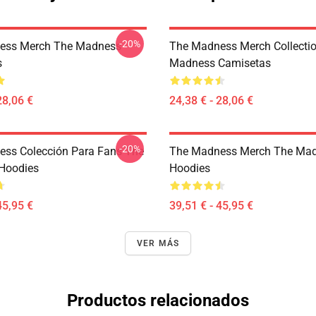
-20%
ess Merch The Madness
The Madness Merch Collecti
s
Madness Camisetas
28,06 €
24,38 € - 28,06 €
-20%
ss Colección Para Fans The
The Madness Merch The Ma
Hoodies
Hoodies
45,95 €
39,51 € - 45,95 €
VER MÁS
Productos relacionados