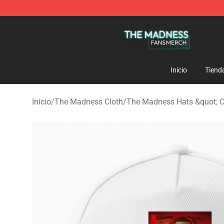
The Madness Shop - Official The Madness Merchandis
Inicio
Tiend
Inicio
/
The Madness Cloth
/
The Madness Hats &quot; 