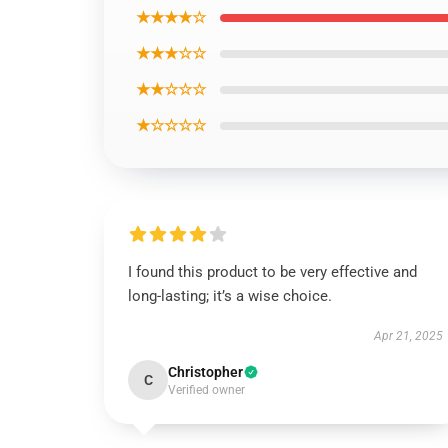
★★★★☆
★★★☆☆
★★☆☆☆
★☆☆☆☆
I found this product to be very effective and
long-lasting; it’s a wise choice.
Apr 21, 2025
Christopher
C
Verified owner