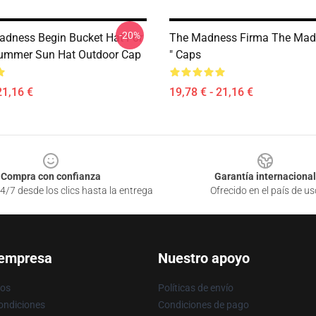
-20%
adness Begin Bucket Hat For
The Madness Firma The Mad
mmer Sun Hat Outdoor Cap
" Caps
21,16 €
19,78 € - 21,16 €
Compra con confianza
Garantía internacional
4/7 desde los clics hasta la entrega
Ofrecido en el país de us
 empresa
Nuestro apoyo
ros
Políticas de envío
ondiciones
Condiciones de pago