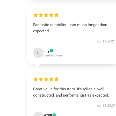
Fantastic durability, lasts much longer than
expected.
Apr 19, 2025
Lily
L
Verified owner
Great value for this item. It’s reliable, well-
constructed, and performs just as expected.
Apr 15, 2025
Wren