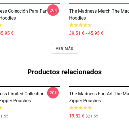
-20%
ss Colección Para Fans The
The Madness Merch The Ma
Hoodies
Hoodies
45,95 €
39,51 € - 45,95 €
VER MÁS
Productos relacionados
-20%
ss Limited Collection The
The Madness Fan Art The M
Zipper Pouches
Zipper Pouches
19,82 €
1.55
$21.55