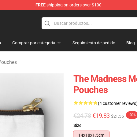
FREE
shipping on orders over $100
e Store
a
Comprar por categoría
Seguimiento de pedido
Blog
Pouches
The Madness Me
Pouches
(4 customer reviews
€24.78
€19.83
-20%
$21.55
Size
14x18x1.5cm