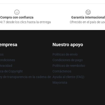
Compra con confianza
Garantía internacional
4/7 desde los clics hasta la entrega
Ofrecido en el país de us
 empresa
Nuestro apoyo
ros
Políticas de envío
ondiciones
Condiciones de pago
rivacidad
Políticas de reembolso
ica de Copyright
Contáctenos
y de transparencia en la cadena de
Ayuda al cliente (FAQ)
Mayorista