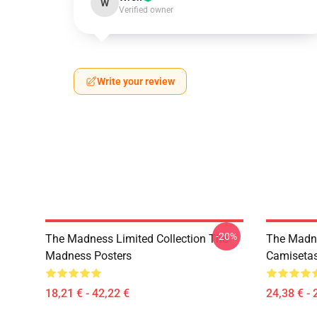
W
Verified owner
Write your review
-20%
The Madness Limited Collection The
The Madn
Madness Posters
Camiseta
18,21 € - 42,22 €
24,38 € - 