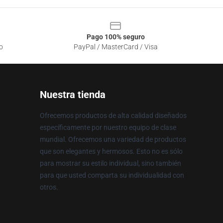
Pago 100% seguro
o
PayPal / MasterCard / Visa
Nuestra tienda
Ofrecemos productos de alta calidad diseñados
específicamente por nuestro equipo de clase
mundial. Ofrecemos una variedad de productos
que son elegantes y hermosos. Esto no es sólo
para mostrar su estilo individual, sino también
para que usted comparta su individualidad con
otros.