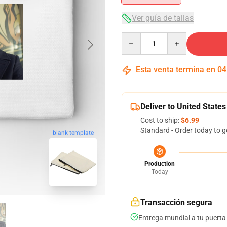
Ver guía de tallas
Quantity
Esta venta termina en
04
Deliver to United States
Cost to ship:
$6.99
Standard - Order today to g
blank template
Production
Today
Transacción segura
Entrega mundial a tu puerta