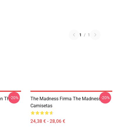
1
/
1
-20%
-20%
on The
The Madness Firma The Madness
Camisetas
24,38 € - 28,06 €