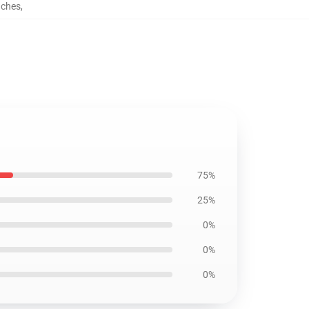
uches
,
75%
25%
0%
0%
0%