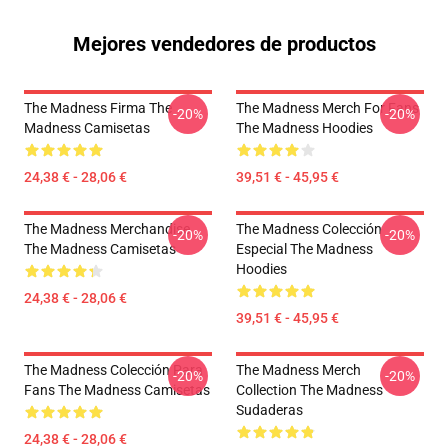
Mejores vendedores de productos
The Madness Firma The
The Madness Merch For Fans
-20%
-20%
Madness Camisetas
The Madness Hoodies
24,38 € - 28,06 €
39,51 € - 45,95 €
The Madness Merchandise
The Madness Colección
-20%
-20%
The Madness Camisetas
Especial The Madness
Hoodies
24,38 € - 28,06 €
39,51 € - 45,95 €
The Madness Colección Para
The Madness Merch
-20%
-20%
Fans The Madness Camisetas
Collection The Madness
Sudaderas
24,38 € - 28,06 €