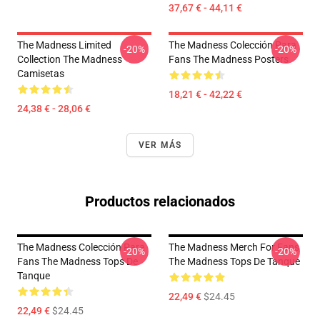
37,67 € - 44,11 €
The Madness Limited
The Madness Colección Para
-20%
-20%
Collection The Madness
Fans The Madness Posters
Camisetas
18,21 € - 42,22 €
24,38 € - 28,06 €
VER MÁS
Productos relacionados
The Madness Colección Para
The Madness Merch For Fans
-20%
-20%
Fans The Madness Tops De
The Madness Tops De Tanque
Tanque
22,49 €
$24.45
22,49 €
$24.45