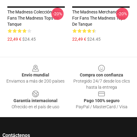
The Madness Colección Para
The Madness Merchandise
-20%
-20%
Fans The Madness Tops De
For Fans The Madness Tops
Tanque
De Tanque
22,49 €
$24.45
22,49 €
$24.45
Footer
Envío mundial
Compra con confianza
Enviamos a más de 200 países
Protegido 24/7 desde los clics
hasta la entrega
Garantía internacional
Pago 100% seguro
Ofrecido en el país de uso
PayPal / MasterCard / Visa
Contáctenos