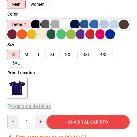
Men
Women
Color
Default
Size
S
M
L
XL
2XL
3XL
4XL
5XL
Print Location
Ver guía de tallas
Quantity
AÑADIR AL CARRITO