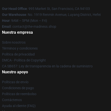
Our Head Office
: 995 Market St, San Francisco, CA 94103
Our Warehouse
: No. 1919 Renmin Avenue, Luyang District, Hefei
Hour
: 9AM – 5PM (Mon – Fri)
Email
: contact@the-madness.shop
Nuestra empresa
Sobre nosotros
Términos y condiciones
Política de privacidad
DMCA - Política de Copyright
CA SB657: Ley de transparencia en la cadena de suministro
Nuestro apoyo
Políticas de envío
Condiciones de pago
Políticas de reembolso
Contáctenos
Ayuda al cliente (FAQ)