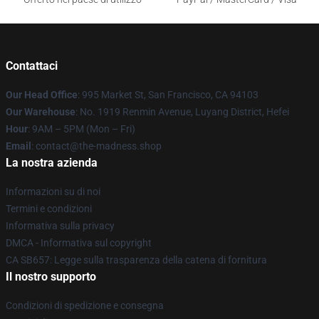
Contattaci
Our Head Office
: 995 Market St, San Francisco, CA 94103
Our Warehouse
: No. 1919 Renmin Avenue, Luyang District, Hefei
Hour
: 9AM – 5PM (Mon – Fri)
Email
: contact@the-madness.shop
La nostra azienda
Informazioni su di noi
Termini e condizioni
Informativa sulla privacy
DMCA - Informativa sul copyright
CA SB657: Legge sulla trasparenza della catena di fornitura
Il nostro supporto
Condizioni di spedizione e consegna