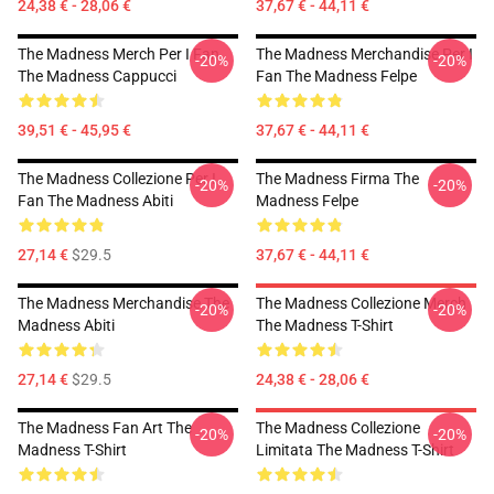
24,38 € - 28,06 €
37,67 € - 44,11 €
The Madness Merch Per I Fan
The Madness Merchandise Per I
-20%
-20%
The Madness Cappucci
Fan The Madness Felpe
39,51 € - 45,95 €
37,67 € - 44,11 €
The Madness Collezione Per I
The Madness Firma The
-20%
-20%
Fan The Madness Abiti
Madness Felpe
27,14 €
$29.5
37,67 € - 44,11 €
The Madness Merchandise The
The Madness Collezione Merch
-20%
-20%
Madness Abiti
The Madness T-Shirt
27,14 €
$29.5
24,38 € - 28,06 €
The Madness Fan Art The
The Madness Collezione
-20%
-20%
Madness T-Shirt
Limitata The Madness T-Shirt