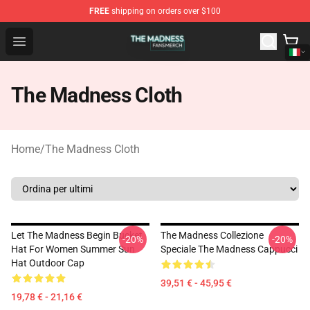
FREE
shipping on orders over $100
The Madness Shop - Official The Madness Merchandise 
Open menu
The Madness Cloth
Home
/
The Madness Cloth
Let The Madness Begin Bucket
The Madness Collezione
-20%
-20%
Hat For Women Summer Sun
Speciale The Madness Cappucci
Hat Outdoor Cap
39,51 € - 45,95 €
19,78 € - 21,16 €