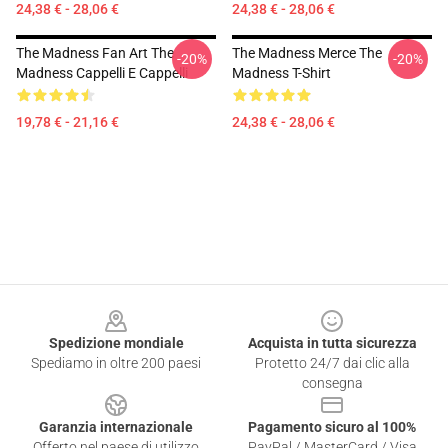
24,38 € - 28,06 €
24,38 € - 28,06 €
The Madness Fan Art The
The Madness Merce The
-20%
-20%
Madness Cappelli E Cappelli
Madness T-Shirt
19,78 € - 21,16 €
24,38 € - 28,06 €
Footer
Spedizione mondiale
Acquista in tutta sicurezza
Spediamo in oltre 200 paesi
Protetto 24/7 dai clic alla
consegna
Garanzia internazionale
Pagamento sicuro al 100%
Offerto nel paese di utilizzo
PayPal / MasterCard / Visa