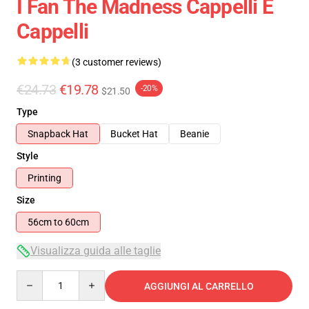
I Fan The Madness Cappelli E
Cappelli
(3 customer reviews)
€24.73
€19.78
-20%
$21.50
Type
Snapback Hat
Bucket Hat
Beanie
Style
Printing
Size
56cm to 60cm
Visualizza guida alle taglie
Quantity
AGGIUNGI AL CARRELLO