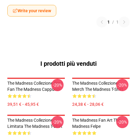
Write your review
1
/
1
I prodotti più venduti
The Madness Collezione Per I
The Madness Collezione
-20%
-20%
Fan The Madness Cappucci
Merch The Madness T-Shirt
39,51 € - 45,95 €
24,38 € - 28,06 €
The Madness Collezione
The Madness Fan Art The
-20%
-20%
Limitata The Madness T-Shirt
Madness Felpe