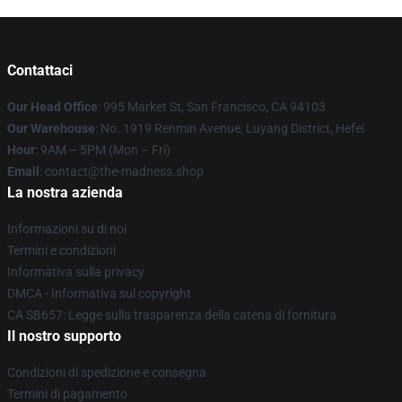
Contattaci
Our Head Office
: 995 Market St, San Francisco, CA 94103
Our Warehouse
: No. 1919 Renmin Avenue, Luyang District, Hefei
Hour
: 9AM – 5PM (Mon – Fri)
Email
: contact@the-madness.shop
La nostra azienda
Informazioni su di noi
Termini e condizioni
Informativa sulla privacy
DMCA - Informativa sul copyright
CA SB657: Legge sulla trasparenza della catena di fornitura
Il nostro supporto
Condizioni di spedizione e consegna
Termini di pagamento