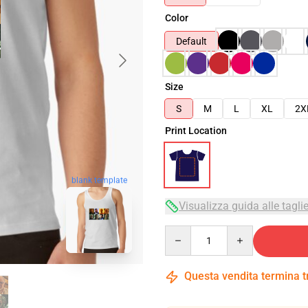
Color
Default
Size
S
M
L
XL
2X
Print Location
blank template
Visualizza guida alle tagli
Quantity
Questa vendita termina 