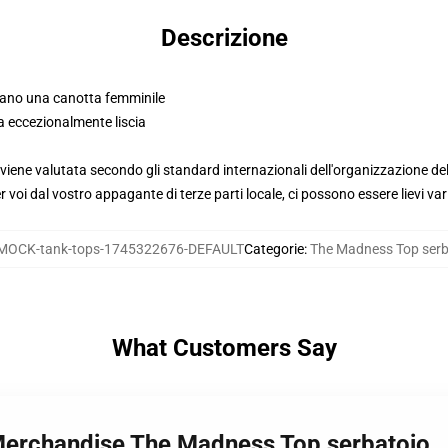
Descrizione
mano una canotta femminile
a eccezionalmente liscia
viene valutata secondo gli standard internazionali dell'organizzazione de
voi dal vostro appagante di terze parti locale, ci possono essere lievi var
MOCK-tank-tops-1745322676-DEFAULT
Categorie
:
The Madness Top serb
What Customers Say
Merchandise The Madness Top serbatoio