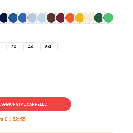
L
3XL
4XL
5XL
e
AGGIUNGI AL CARRELLO
tra
01
:
52
:
54