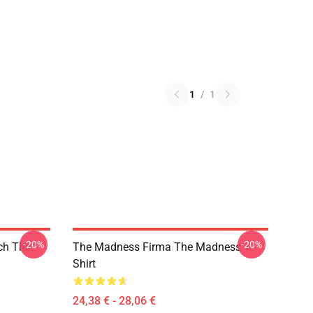
1
/
1
-20%
-20%
ch The
The Madness Firma The Madness T-
Shirt
24,38 € - 28,06 €