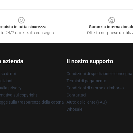
cquista in tutta sicurezza
Garanzia internazional
to 24/7 dai clic alla consegna
Offerto nel paese di utiliz
a azienda
Il nostro supporto
su di noi
Condizioni di spedizione e consegna
dizioni
Termini di pagamento
ulla privacy
Condizioni di ritorno e rimborso
mativa sul copyright
Contattaci
gge sulla trasparenza della catena
Aiuto del cliente (FAQ)
Whosale