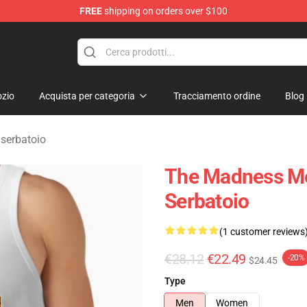
FREE
shipping on orders over $100
e Store
zio
Acquista per categoria
Tracciamento ordine
Blog
serbatoio
The Madness Me
Serbatoio
(1 customer reviews
€28.12
€22.49
-20%
$24.45
Type
Men
Women