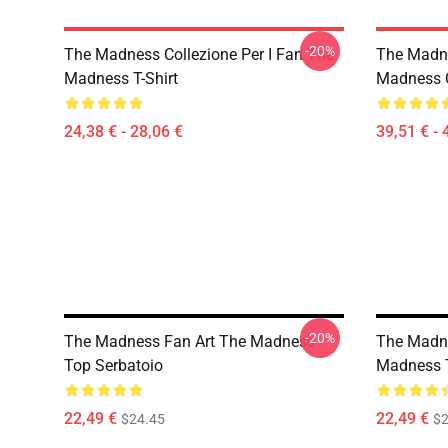
-20%
The Madness Collezione Per I Fan The
The Madne
Madness T-Shirt
Madness 
24,38 € - 28,06 €
39,51 € - 
-20%
The Madness Fan Art The Madness
The Madne
Top Serbatoio
Madness T
22,49 €
22,49 €
$24.45
$2