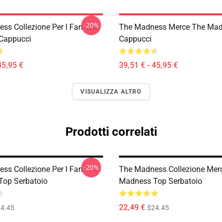
-20%
ss Collezione Per I Fan The
The Madness Merce The Ma
Cappucci
Cappucci
45,95 €
39,51 € - 45,95 €
VISUALIZZA ALTRO
Prodotti correlati
-20%
ss Collezione Per I Fan The
The Madness Collezione Mer
op Serbatoio
Madness Top Serbatoio
22,49 €
4.45
$24.45