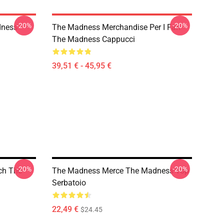
-20%
-20%
dness
The Madness Merchandise Per I Fan
The Madness Cappucci
39,51 € - 45,95 €
-20%
-20%
ch The
The Madness Merce The Madness Top
Serbatoio
22,49 €
$24.45