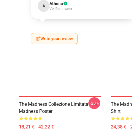
Athena
A
Verified owner
Write your review
-20%
The Madness Collezione Limitata The
The Madn
Madness Poster
Shirt
18,21 € - 42,22 €
24,38 € - 