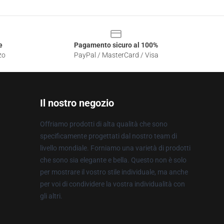
e
Pagamento sicuro al 100%
zo
PayPal / MasterCard / Visa
Il nostro negozio
Offriamo prodotti di alta qualità che sono
specificamente progettati dal nostro team di
livello mondiale. Forniamo una varietà di prodotti
che sono sia elegante e bella. Questo non è solo
per mostrare il vostro stile individuale, ma anche
per voi di condividere la vostra individualità con
gli altri.