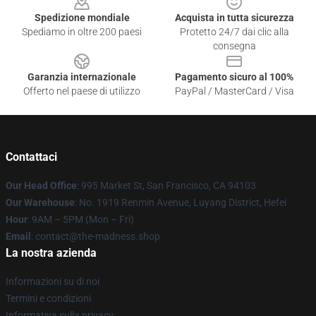
Spedizione mondiale
Acquista in tutta sicurezza
Spediamo in oltre 200 paesi
Protetto 24/7 dai clic alla
consegna
Garanzia internazionale
Pagamento sicuro al 100%
Offerto nel paese di utilizzo
PayPal / MasterCard / Visa
Contattaci
Our Head Office
: 995 Market St, San Francisco, CA 94103
Our Warehouse
: No. 1919 Renmin Avenue, Luyang District, Hefei
Hour
: 9AM – 5PM (Mon – Fri)
Email
: contact@the-madness.shop
La nostra azienda
Informazioni su di noi
Termini e condizioni
Informativa sulla privacy