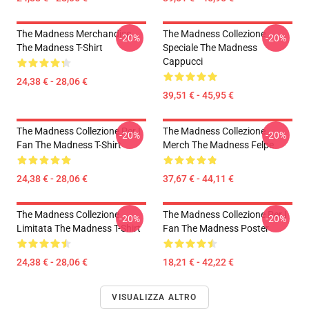
The Madness Merchandise
The Madness Collezione
-20%
-20%
The Madness T-Shirt
Speciale The Madness
Cappucci
24,38 € - 28,06 €
39,51 € - 45,95 €
The Madness Collezione Per I
The Madness Collezione
-20%
-20%
Fan The Madness T-Shirt
Merch The Madness Felpe
24,38 € - 28,06 €
37,67 € - 44,11 €
The Madness Collezione
The Madness Collezione Per I
-20%
-20%
Limitata The Madness T-Shirt
Fan The Madness Poster
24,38 € - 28,06 €
18,21 € - 42,22 €
VISUALIZZA ALTRO