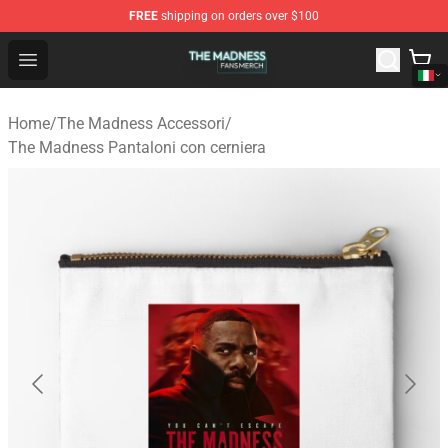
FREE
shipping on orders over $100
The Madness Shop - Official The Madness Merchandise 
Open menu
Home
/
The Madness Accessori
/
The Madness Pantaloni con cerniera