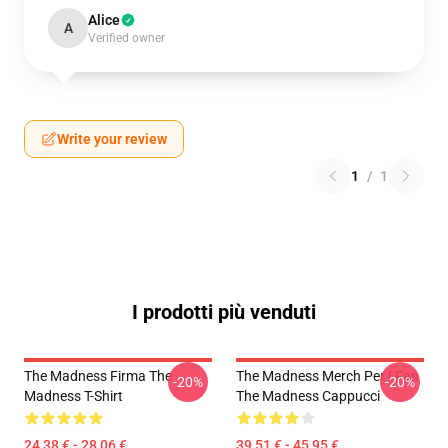
Alice
A
Verified owner
Write your review
1
/
1
I prodotti più venduti
The Madness Firma The
The Madness Merch Per I Fan
-20%
-20%
Madness T-Shirt
The Madness Cappucci
24,38 € - 28,06 €
39,51 € - 45,95 €