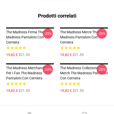
Prodotti correlati
The Madness Firma The
The Madness Merce The
-20%
-20%
Madness Pantaloni Con
Madness Pantaloni Con
Cerniera
Cerniera
19,82 €
$21.55
19,82 €
$21.55
The Madness Merchandise
The Madness Collezione
-20%
-20%
Per I Fan The Madness
Merch The Madness Pantaloni
Pantaloni Con Cerniera
Con Cerniera
19,82 €
$21.55
19,82 €
$21.55
Footer