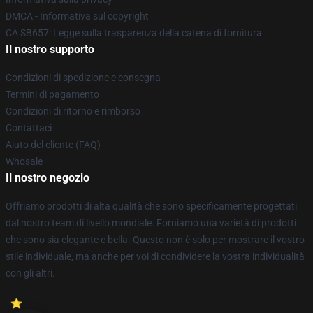
DMCA - Informativa sul copyright
CA SB657: Legge sulla trasparenza della catena di fornitura
Il nostro supporto
Condizioni di spedizione e consegna
Termini di pagamento
Condizioni di ritorno e rimborso
Contattaci
Aiuto del cliente (FAQ)
Whosale
Il nostro negozio
Offriamo prodotti di alta qualità che sono specificamente progettati
dal nostro team di livello mondiale. Forniamo una varietà di prodotti
che sono sia elegante e bella. Questo non è solo per mostrare il vostro
stile individuale, ma anche per voi di condividere la vostra individualità
con gli altri.