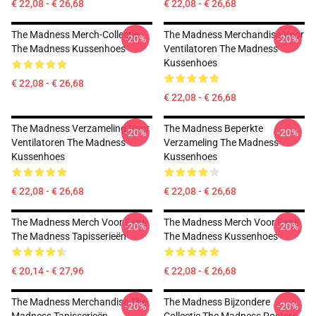
€ 22,08 - € 26,68
€ 22,08 - € 26,68
The Madness Merch-Collectie
The Madness Merchandise Voor
-20%
-20%
The Madness Kussenhoes
Ventilatoren The Madness
Kussenhoes
€ 22,08 - € 26,68
€ 22,08 - € 26,68
The Madness Verzameling Voor
The Madness Beperkte
-20%
-20%
Ventilatoren The Madness
Verzameling The Madness
Kussenhoes
Kussenhoes
€ 22,08 - € 26,68
€ 22,08 - € 26,68
The Madness Merch Voor Fans
The Madness Merch Voor Fans
-20%
-20%
The Madness Tapisserieën
The Madness Kussenhoes
€ 20,14 - € 27,96
€ 22,08 - € 26,68
The Madness Merchandise The
The Madness Bijzondere
-20%
-20%