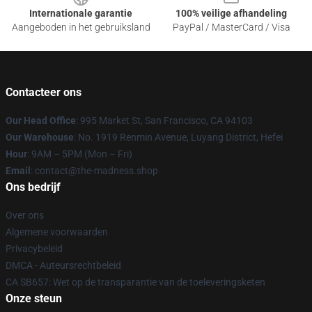
Internationale garantie
100% veilige afhandeling
Aangeboden in het gebruiksland
PayPal / MasterCard / Visa
Contacteer ons
Our Head Office
: 995 Market St, San Francisco, CA 94103
Our Warehouse
: No. 1919 Renmin Avenue, Luyang District, Hefei
Hour
: 9AM – 5PM (Mon – Fri)
Email
: contact@the-madness.shop
Ons bedrijf
Over ons
Algemene voorwaarden
Privacybeleid
DMCA - Auteursrechtbeleid
CA SB657: Wet op de transparantie van de toeleveringsketen
Onze steun