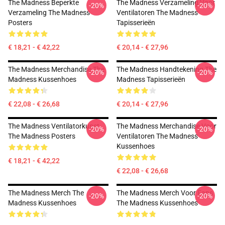
The Madness Beperkte
The Madness Verzameling Voor
-20%
-20%
Verzameling The Madness
Ventilatoren The Madness
Posters
Tapisserieën
€ 18,21 - € 42,22
€ 20,14 - € 27,96
The Madness Merchandise The
The Madness Handtekening The
-20%
-20%
Madness Kussenhoes
Madness Tapisserieën
€ 22,08 - € 26,68
€ 20,14 - € 27,96
The Madness Ventilatorkunst
The Madness Merchandise Voor
-20%
-20%
The Madness Posters
Ventilatoren The Madness
Kussenhoes
€ 18,21 - € 42,22
€ 22,08 - € 26,68
The Madness Merch The
The Madness Merch Voor Fans
-20%
-20%
Madness Kussenhoes
The Madness Kussenhoes