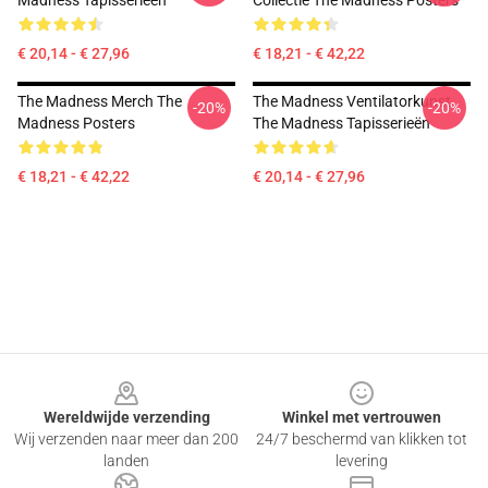
Madness Tapisserieën
Collectie The Madness Posters
€ 20,14 - € 27,96
€ 18,21 - € 42,22
The Madness Merch The
The Madness Ventilatorkunst
-20%
-20%
Madness Posters
The Madness Tapisserieën
€ 18,21 - € 42,22
€ 20,14 - € 27,96
Footer
Wereldwijde verzending
Winkel met vertrouwen
Wij verzenden naar meer dan 200
24/7 beschermd van klikken tot
landen
levering