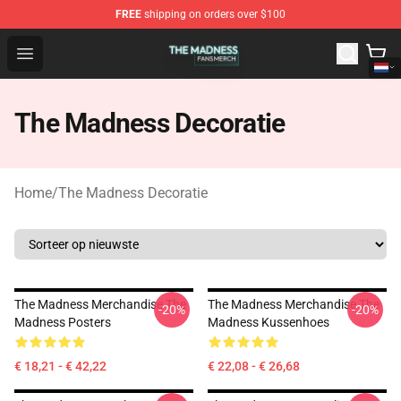
FREE
shipping on orders over $100
The Madness Shop - Official The Madness Merchandise 
Open menu
The Madness Decoratie
Home
/
The Madness Decoratie
The Madness Merchandise The
The Madness Merchandise The
-20%
-20%
Madness Posters
Madness Kussenhoes
€ 18,21 - € 42,22
€ 22,08 - € 26,68