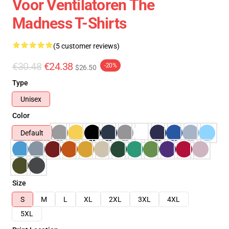
Voor Ventilatoren The
Madness T-Shirts
(5 customer reviews)
€30.48
€24.38
-20%
$26.50
Type
Unisex
Color
Default
Size
S
M
L
XL
2XL
3XL
4XL
5XL