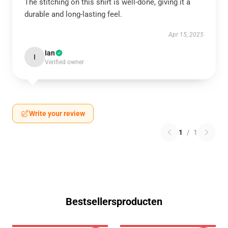
The stitching on this shirt is well-done, giving it a
durable and long-lasting feel.
Apr 15, 2025
Ian
I
Verified owner
Write your review
1
/
1
Bestsellersproducten