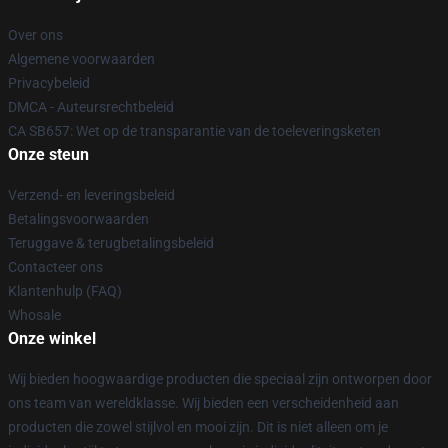
Over ons
Algemene voorwaarden
Privacybeleid
DMCA - Auteursrechtbeleid
CA SB657: Wet op de transparantie van de toeleveringsketen
Onze steun
Verzend- en leveringsbeleid
Betalingsvoorwaarden
Teruggave & terugbetalingsbeleid
Contacteer ons
Klantenhulp (FAQ)
Whosale
Onze winkel
Wij bieden hoogwaardige producten die speciaal zijn ontworpen door
ons team van wereldklasse. Wij bieden een verscheidenheid aan
producten die zowel stijlvol en mooi zijn. Dit is niet alleen om je