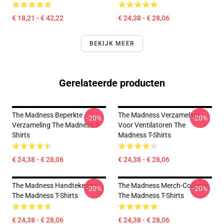
€ 18,21 - € 42,22
€ 24,38 - € 28,06
BEKIJK MEER
Gerelateerde producten
The Madness Beperkte
The Madness Verzameling
-20%
-20%
Verzameling The Madness T-
Voor Ventilatoren The
Shirts
Madness T-Shirts
€ 24,38 - € 28,06
€ 24,38 - € 28,06
The Madness Handtekening
The Madness Merch-Collectie
-20%
-20%
The Madness T-Shirts
The Madness T-Shirts
€ 24,38 - € 28,06
€ 24,38 - € 28,06