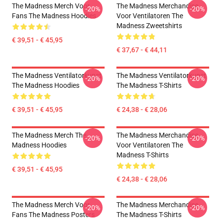
The Madness Merch Voor
The Madness Merchandise
-20%
-20%
Fans The Madness Hoodies
Voor Ventilatoren The
Madness Zweetshirts
€ 39,51 - € 45,95
€ 37,67 - € 44,11
The Madness Ventilatorkunst
The Madness Ventilatorkunst
-20%
-20%
The Madness Hoodies
The Madness T-Shirts
€ 39,51 - € 45,95
€ 24,38 - € 28,06
The Madness Merch The
The Madness Merchandise
-20%
-20%
Madness Hoodies
Voor Ventilatoren The
Madness T-Shirts
€ 39,51 - € 45,95
€ 24,38 - € 28,06
The Madness Merch Voor
The Madness Merchandise
-20%
-20%
Fans The Madness Posters
The Madness T-Shirts