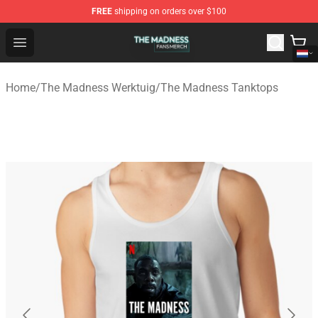
FREE
shipping on orders over $100
The Madness Shop - Official The Madness Merchandise 
Open menu
Home
/
The Madness Werktuig
/
The Madness Tanktops