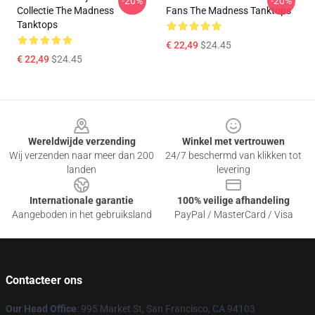
-20%
-20%
Collectie The Madness
Fans The Madness Tanktops
Tanktops
€ 22,49
$24.45
€ 22,49
$24.45
Footer
Wereldwijde verzending
Winkel met vertrouwen
Wij verzenden naar meer dan 200
24/7 beschermd van klikken tot
landen
levering
Internationale garantie
100% veilige afhandeling
Aangeboden in het gebruiksland
PayPal / MasterCard / Visa
Contacteer ons
Our Head Office
: 995 Market St, San Francisco, CA 94103