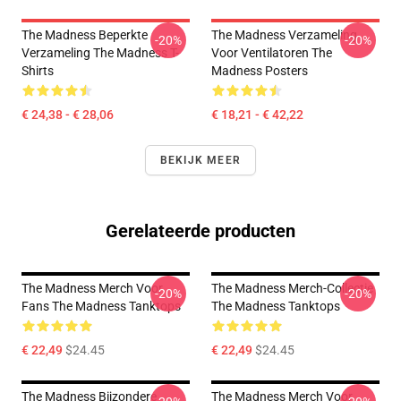
The Madness Beperkte
The Madness Verzameling
-20%
-20%
Verzameling The Madness T-
Voor Ventilatoren The
Shirts
Madness Posters
€ 24,38 - € 28,06
€ 18,21 - € 42,22
BEKIJK MEER
Gerelateerde producten
The Madness Merch Voor
The Madness Merch-Collectie
-20%
-20%
Fans The Madness Tanktops
The Madness Tanktops
€ 22,49
$24.45
€ 22,49
$24.45
The Madness Bijzondere
The Madness Merch Voor