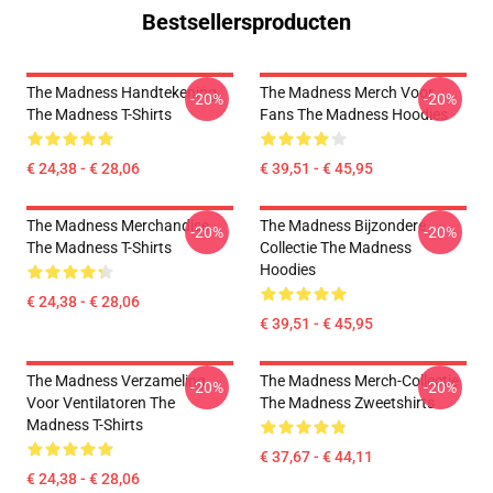
Bestsellersproducten
The Madness Handtekening
The Madness Merch Voor
-20%
-20%
The Madness T-Shirts
Fans The Madness Hoodies
€ 24,38 - € 28,06
€ 39,51 - € 45,95
The Madness Merchandise
The Madness Bijzondere
-20%
-20%
The Madness T-Shirts
Collectie The Madness
Hoodies
€ 24,38 - € 28,06
€ 39,51 - € 45,95
The Madness Verzameling
The Madness Merch-Collectie
-20%
-20%
Voor Ventilatoren The
The Madness Zweetshirts
Madness T-Shirts
€ 37,67 - € 44,11
€ 24,38 - € 28,06