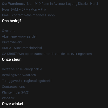
Our Warehouse
: No. 1919 Renmin Avenue, Luyang District, Hefei
Hour
: 9AM – 5PM (Mon – Fri)
Email
: contact@the-madness.shop
Ons bedrijf
Over ons
Algemene voorwaarden
Privacybeleid
DMCA - Auteursrechtbeleid
CA SB657: Wet op de transparantie van de toeleveringsketen
Onze steun
Verzend- en leveringsbeleid
Betalingsvoorwaarden
Teruggave & terugbetalingsbeleid
Contacteer ons
Klantenhulp (FAQ)
Whosale
Onze winkel