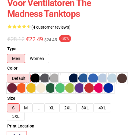
Voor Ventilatoren The
Madness Tanktops
(4 customer reviews)
€28.12
€22.49
-20%
$24.45
Type
Men
Women
Color
Default
Size
S
M
L
XL
2XL
3XL
4XL
5XL
Print Location